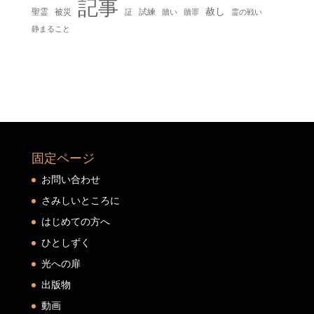
記事
赦し
聖霊
被災
試練
贖い
贖罪
証
霊の戦い
静まること
固定ページ
お問い合わせ
さみしいところに
はじめての方へ
ひとしずく
光への扉
出版物
動画