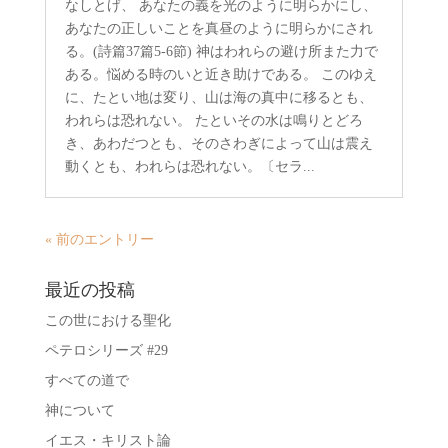
なしとげ、 あなたの義を光のように明らかにし、
あなたの正しいことを真昼のように明らかにされ
る。(詩篇37篇5-6節) 神はわれらの避け所また力で
ある。悩める時のいと近き助けである。 このゆえ
に、たとい地は変り、山は海の真中に移るとも、
われらは恐れない。 たといその水は鳴りとどろ
き、あわだつとも、そのさわぎによって山は震え
動くとも、われらは恐れない。〔セラ...
« 前のエントリー
最近の投稿
この世における聖化
ペテロシリーズ #29
すべての道で
神について
イエス・キリスト論