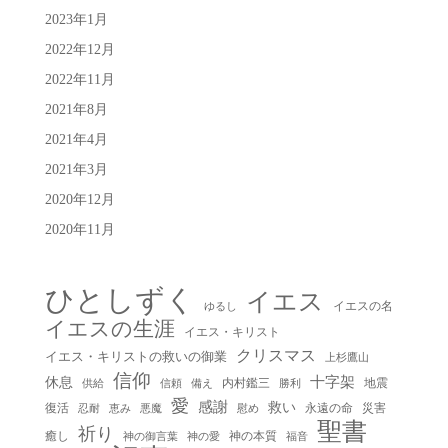
2023年1月
2022年12月
2022年11月
2021年8月
2021年4月
2021年3月
2020年12月
2020年11月
ひとしずく
イエス
イエスの名
ゆるし
イエスの生涯
イエス・キリスト
クリスマス
イエス・キリストの救いの御業
上杉鷹山
信仰
十字架
休息
内村鑑三
地震
供給
信頼
備え
勝利
愛
感謝
救い
復活
永遠の命
災害
慰め
忍耐
恵み
悪魔
聖書
祈り
癒し
神の本質
神の御言葉
福音
神の愛