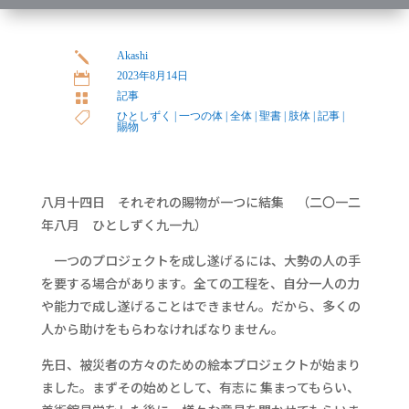
Akashi
j
2023年8月14日

記事

ひとしずく
|
一つの体
|
全体
|
聖書
|
肢体
|
記事
|

賜物
八月十四日 それぞれの賜物が一つに結集 （二〇一二
年八月 ひとしずく九一九）
一つのプロジェクトを成し遂げるには、大勢の人の手
を要する場合があります。全ての工程を、自分一人の力
や能力で成し遂げることはできません。だから、多くの
人から助けをもらわなければなりません。
先日、被災者の方々のための絵本プロジェクトが始まり
ました。まずその始めとして、有志に 集まってもらい、