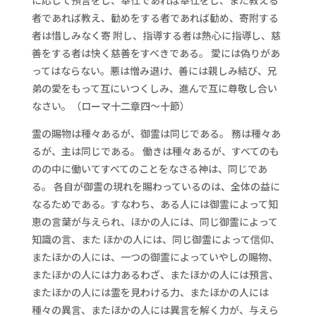
に応じて預言をし、奉仕であれば奉仕をし、また教える
者であれば教え、勧めをする者であれば勧め、寄附する
者は惜しみなく寄 附し、指導する者は熱心に指導し、慈
善をする者は快く慈善をすべきである。 愛には偽りがあ
ってはならない。悪は憎み退け、善には親しみ結び、兄
弟の愛をもって互にいつくしみ、進んで互に尊敬し合い
なさい。（ローマ十二章四～十節）
霊の賜物は種々あるが、御霊は同じである。 務は種々あ
るが、主は同じである。 働きは種々あるが、すべてのも
のの中に働いてすべてのことをなさる神は、同じであ
る。 各自が御霊の現れを賜わっているのは、全体の益に
なるためである。すなわち、ある人には御霊によって知
恵の言葉が与えられ、ほかの人には、同じ御霊によって
知識の言、また ほかの人には、同じ御霊によって信仰、
またほかの人には、一つの御霊によっていやしの賜物、
またほかの人には力あるわざ、またほかの人には預言、
またほかの人には霊を見わける力、またほかの人には
種々の異言、またほかの人には異言を解く力が、与えら