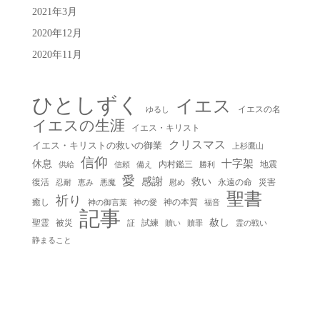
2021年3月
2020年12月
2020年11月
ひとしずく
イエス
イエスの名
ゆるし
イエスの生涯
イエス・キリスト
クリスマス
イエス・キリストの救いの御業
上杉鷹山
信仰
十字架
休息
内村鑑三
地震
供給
信頼
備え
勝利
愛
感謝
救い
復活
永遠の命
災害
慰め
忍耐
恵み
悪魔
聖書
祈り
癒し
神の本質
神の御言葉
福音
神の愛
記事
赦し
聖霊
被災
試練
贖い
贖罪
証
霊の戦い
静まること