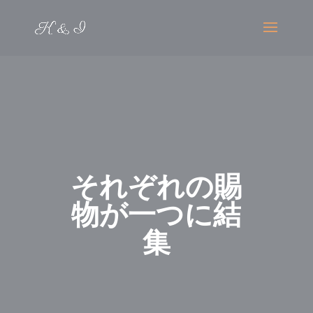
それぞれの賜
物が一つに結
集