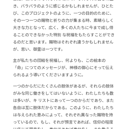
き、バラバラのように感じるかもしれませんが、ひとた
び、このプロジェクトのように、一つの目的のために、
その一つ一つの賜物と祈りの力が集まる時、素晴らしく
大きな力となって、広く、多くの人たちに今まで成し得
ることのできなかった特別 な祝福をもたらすことができ
るのだと思います。賜物はそれぞれ違うかもしれません
が、思い、御霊は一つです。
主が私たちの団結を祝福し、何よりも、この絵本の
「命」につてのメッセージが、神様の御心にそって伝え
られるよう導いてくださいますように。
一つのからだにたくさんの肢体があるが、それらの肢体
がみな同じ働きをしてはいないように、わたしたちも数
は多いが、キ リストにあって一つのからだであり、また
各自は互に肢体だからである。このように、わたしたち
は与えられた恵みによって、それぞれ異なった賜物を持
っているので、もし、それが預言であれば、信仰の程度