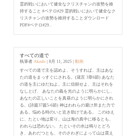
霊的戦いにおいて健全なクリスチャンの攻勢を維
持すること #ペテロ#29 霊的戦いにおいて健全なク
リスチャンの攻勢を維持することダウンロード
PDF#ペテロ#29...
すべての道で
執筆者
Akashi
|
8月 11, 2025
|
動画
すべての道で主を認めよ、そうすれば、主はあな
たの道をまっすぐにされる。(箴言 3章6節) あなた
の道を主にゆだねよ。主に信頼せよ、主はそれを
なしとげ、 あなたの義を光のように明らかにし、
あなたの正しいことを真昼のように明らかにされ
る。(詩篇37篇5-6節) 神はわれらの避け所また力で
ある。悩める時のいと近き助けである。 このゆえ
に、たとい地は変り、山は海の真中に移るとも、
われらは恐れない。 たといその水は鳴りとどろ
き、あわだつとも、そのさわぎによって山は震え