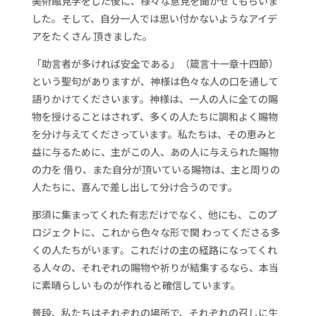
美術館見学をした後に、様々な意見を聞かせてもらいま
した。そして、自分一人では思い付かないようなアイデ
アをたくさん 頂きました。
「助言者が多ければ安全である」（箴言十一章十四節）
という聖句がありますが、神様は色々な人の口を通して
語りかけてくださいます。神様は、一人の人に全ての賜
物を授けることはされず、多くの人たちに調和よく賜物
を分け与えてくださっています。私たちは、その恵みと
益に与るために、主がこの人、あの人に与えられた賜物
の力を 借り、また自分が頂いている賜物は、主と周りの
人たちに、喜んで差し出して分け合うのです。
那須に集まってくれた有志だけでなく、他にも、このプ
ロジェクトに、これから色々な形で関 わってくださる多
くの人たちがいます。これだけの主の経路になってくれ
る人々の、それぞれの賜物や祈りが結集するなら、本当
に素晴らしい ものが作れると確信しています。
普段、私たちはそれぞれの場所で、それぞれの召しに生