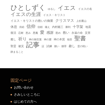
ひとしずく
イエス
イエスの名
ゆるし
イエスの生涯
イエス・キリスト
クリスマス
イエス・キリストの救いの御業
上杉鷹山
信仰
十字架
休息
内村鑑三
地震
供給
信頼
備え
勝利
愛
感謝
救い
復活
永遠の命
災害
慰め
忍耐
恵み
悪魔
聖書
祈り
癒し
神の本質
神の御言葉
福音
神の愛
記事
赦し
聖霊
被災
試練
贖い
贖罪
証
霊の戦い
静まること
固定ページ
お問い合わせ
さみしいところに
はじめての方へ