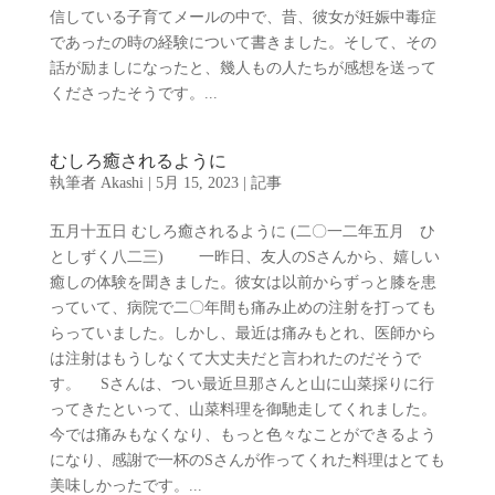
信している子育てメールの中で、昔、彼女が妊娠中毒症
であったの時の経験について書きました。そして、その
話が励ましになったと、幾人もの人たちが感想を送って
くださったそうです。...
むしろ癒されるように
執筆者
Akashi
|
5月 15, 2023
|
記事
五月十五日 むしろ癒されるように (二〇一二年五月 ひ
としずく八二三) 一昨日、友人のSさんから、嬉しい
癒しの体験を聞きました。彼女は以前からずっと膝を患
っていて、病院で二〇年間も痛み止めの注射を打っても
らっていました。しかし、最近は痛みもとれ、医師から
は注射はもうしなくて大丈夫だと言われたのだそうで
す。 Sさんは、つい最近旦那さんと山に山菜採りに行
ってきたといって、山菜料理を御馳走してくれました。
今では痛みもなくなり、もっと色々なことができるよう
になり、感謝で一杯のSさんが作ってくれた料理はとても
美味しかったです。...