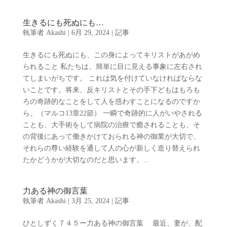
生きるにも死ぬにも…
執筆者
Akashi
|
6月 29, 2024
|
記事
生きるにも死ぬにも、この身によってキリストがあがめ
られること 私たちは、簡単に目に見える事象に左右され
てしまいがちです。 これは気を付けていなければならな
いことです。将来、反キリストとその手下どもはもろも
ろの奇跡的なことをして人を惑わすことになるのですか
ら。（マルコ13章22節） 一瞬で奇跡的に人がいやされる
ことも、大手術をして病院の治療で癒されることも、そ
の背後にあって働きかけておられる神の御業が大切で、
それらの尊い経験を通して人の心が新しく造り替えられ
たかどうかが大切なのだと思います。...
力ある神の御言葉
執筆者
Akashi
|
3月 25, 2024
|
記事
ひとしずく７４５ー力ある神の御言葉 最近、妻が、配