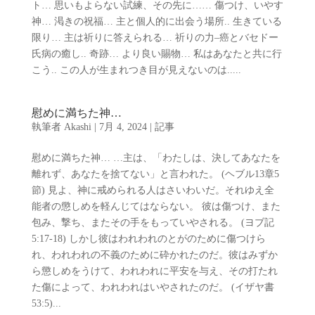
ト… 思いもよらない試練、その先に…… 傷つけ、いやす
神… 渇きの祝福… 主と個人的に出会う場所.. 生きている
限り… 主は祈りに答えられる… 祈りの力–癌とバセドー
氏病の癒し.. 奇跡… より良い賜物… 私はあなたと共に行
こう.. この人が生まれつき目が見えないのは.....
慰めに満ちた神…
執筆者
Akashi
|
7月 4, 2024
|
記事
慰めに満ちた神… …主は、「わたしは、決してあなたを
離れず、あなたを捨てない」と言われた。 (ヘブル13章5
節) 見よ、神に戒められる人はさいわいだ。それゆえ全
能者の懲しめを軽んじてはならない。 彼は傷つけ、また
包み、撃ち、またその手をもっていやされる。 (ヨブ記
5:17-18) しかし彼はわれわれのとがのために傷つけら
れ、われわれの不義のために砕かれたのだ。彼はみずか
ら懲しめをうけて、われわれに平安を与え、その打たれ
た傷によって、われわれはいやされたのだ。 (イザヤ書
53:5)...