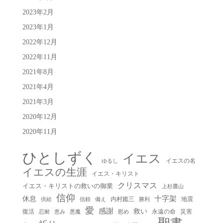
2023年2月
2023年1月
2022年12月
2022年11月
2021年8月
2021年4月
2021年3月
2020年12月
2020年11月
ひとしずく
イエス
イエスの名
ゆるし
イエスの生涯
イエス・キリスト
クリスマス
イエス・キリストの救いの御業
上杉鷹山
信仰
十字架
休息
内村鑑三
地震
供給
信頼
備え
勝利
愛
感謝
救い
復活
永遠の命
災害
慰め
忍耐
恵み
悪魔