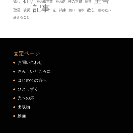
聖書
祈り
癒し
神の本質
神の御言葉
福音
神の愛
記事
赦し
聖霊
被災
試練
贖い
贖罪
証
霊の戦い
静まること
固定ページ
お問い合わせ
さみしいところに
はじめての方へ
ひとしずく
光への扉
出版物
動画