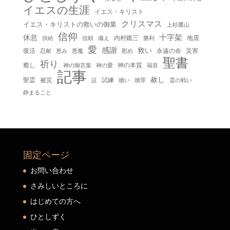
イエスの生涯
イエス・キリスト
クリスマス
イエス・キリストの救いの御業
上杉鷹山
信仰
十字架
休息
内村鑑三
地震
供給
信頼
備え
勝利
愛
感謝
救い
復活
永遠の命
災害
慰め
忍耐
恵み
悪魔
聖書
祈り
癒し
神の本質
神の御言葉
福音
神の愛
記事
赦し
聖霊
被災
試練
贖い
贖罪
証
霊の戦い
静まること
固定ページ
お問い合わせ
さみしいところに
はじめての方へ
ひとしずく