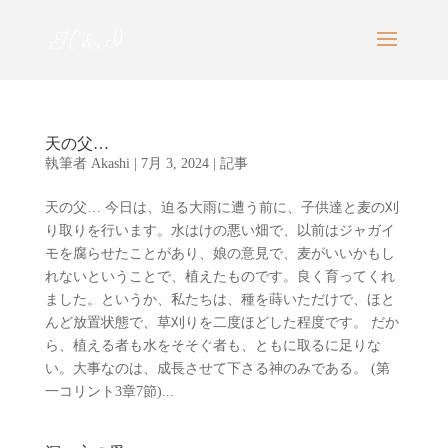
天の父…
執筆者
Akashi
|
7月 3, 2024
|
記事
天の父… 今日は、迫る大雨に遭う前に、子供達と麦の刈
り取りを行います。水はけの悪い畑で、以前はジャガイ
モを腐らせたことがあり、娘の意見で、麦がいいかもし
れないということで、植えたものです。良く育ってくれ
ました。というか、私たちは、種を蒔いただけで、ほと
んど放置状態で、草刈りを二度ほどした程度です。 だか
ら、植える者も水をそそぐ者も、ともに取るに足りな
い。大事なのは、成長させて下さる神のみである。 (第
一コリント3章7節)...