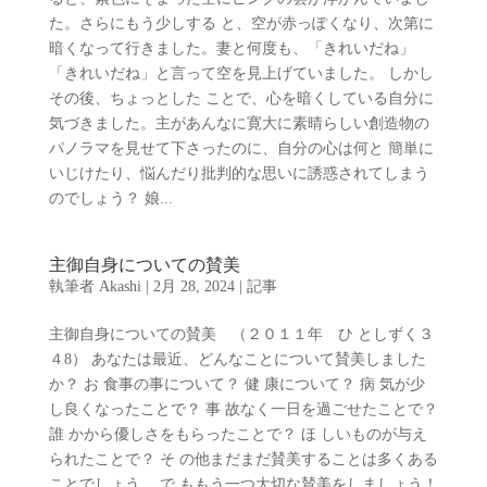
た。さらにもう少しする と、空が赤っぽくなり、次第に
暗くなって行きました。妻と何度も、「きれいだね」
「きれいだね」と言って空を見上げていました。 しかし
その後、ちょっとした ことで、心を暗くしている自分に
気づきました。主があんなに寛大に素晴らしい創造物の
パノラマを見せて下さったのに、自分の心は何と 簡単に
いじけたり、悩んだり批判的な思いに誘惑されてしまう
のでしょう？ 娘...
主御自身についての賛美
執筆者
Akashi
|
2月 28, 2024
|
記事
主御自身についての賛美 （２０１１年 ひ としずく３
４8） あなたは最近、どんなことについて賛美しました
か？ お 食事の事について？ 健 康について？ 病 気が少
し良くなったことで？ 事 故なく一日を過ごせたことで？
誰 かから優しさをもらったことで？ ほ しいものが与え
られたことで？ そ の他まだまだ賛美することは多くある
ことでしょう。 で ももう一つ大切な賛美をしましょう！