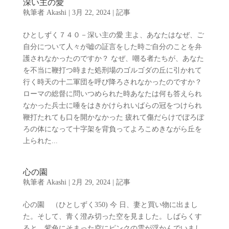
深い主の愛
執筆者
Akashi
|
3月 22, 2024
|
記事
ひとしずく７４０－深い主の愛 主よ、あなたはなぜ、ご
自分について人々が嘘の証言をした時ご自分のことを弁
護されなかったのですか？ なぜ、嘲る者たちが、あなた
を不当に鞭打つ時また処刑場のゴルゴダの丘に引かれて
行く時天の十二軍団を呼び降ろされなかったのですか？
ローマの総督に問いつめられた時あなたは何も答えられ
なかった兵士に唾をはきかけられいばらの冠をつけられ
鞭打たれても口を開かなかった 疲れて傷だらけでぼろぼ
ろの体になって十字架を背負ってよろこめきながら丘を
上られた...
心の園
執筆者
Akashi
|
2月 29, 2024
|
記事
心の園 （ひとしずく350) 今 日、妻と買い物に出まし
た。そして、青く澄み切った空を見ました。しばらくす
ると、紫色にそまった空にピンクの雲が浮かんでいまし