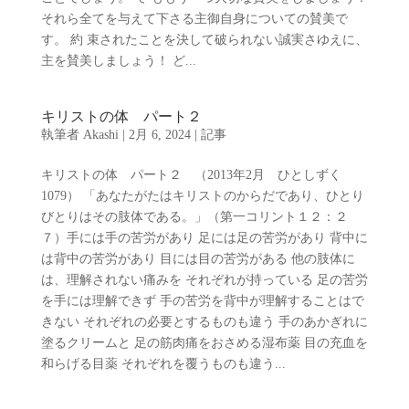
それら全てを与えて下さる主御自身についての賛美で
す。 約 束されたことを決して破られない誠実さゆえに、
主を賛美しましょう！ ど...
キリストの体 パート２
執筆者
Akashi
|
2月 6, 2024
|
記事
キリストの体 パート２ （2013年2月 ひとしずく
1079） 「あなたがたはキリストのからだであり、ひとり
びとりはその肢体である。」（第一コリント１２：２
７）手には手の苦労があり 足には足の苦労があり 背中に
は背中の苦労があり 目には目の苦労がある 他の肢体に
は、理解されない痛みを それぞれが持っている 足の苦労
を手には理解できず 手の苦労を背中が理解することはで
きない それぞれの必要とするものも違う 手のあかぎれに
塗るクリームと 足の筋肉痛をおさめる湿布薬 目の充血を
和らげる目薬 それぞれを覆うものも違う...