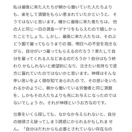
私は最後に来た人たちが朝から働いていた人たちより
も、楽をして賃銀をもらい恵まれていたかというと、 そ
うではないと思います。確かに最後に来た者たちは、 他
の人と同じ一日の賃金一デナリをもらえたので嬉しかっ
たことでしょう。しかし、最後に来た人たちは、そのぶ
どう園で雇ってもらうまでの 間、明日への不安を抱きな
がら、自分がいつ雇ってもらえるのだろう？果たして自
分を雇ってくれる人などあるのだろうか？自分はもう終
わり かもしれないと絶望的になり、泣きたい気持ちで途
方に暮れていたのではないかと思います。神様はそんな
辛い思いをよく御存知であられたの で、その思いをいた
わるかのように、朝から働いている労働者と同じ賃銀
を、しかもその人たちよりも先にお与えになったのでは
ないでしょう か。それが神様というお方なのです。
仕事をいくら探しても、なかなか与えられないと、自分
の価値さえ疑ってしまう誘惑にかられるかもしれま せ
ん。「自分はだれからも必要とされていない存在なの