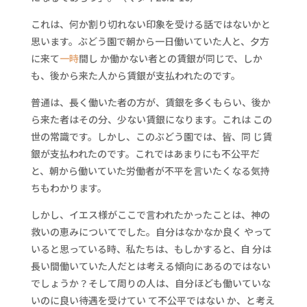
これは、何か割り切れない印象を受ける話ではないかと
思います。ぶどう園で朝から一日働いていた人と、夕方
に来て
一時
間し か働かない者との賃銀が同じで、しか
も、後から来た人から賃銀が支払われたのです。
普通は、長く働いた者の方が、賃銀を多くもらい、後か
ら来た者はその分、少ない賃銀になります。これは この
世の常識です。しかし、このぶどう園では、皆、同 じ賃
銀が支払われたのです。これではあまりにも不公平だ
と、朝から働いていた労働者が不平を言いたくなる気持
ちもわかります。
しかし、イエス様がここで言われたかったことは、神の
救いの恵みについてでした。自分はなかなか良く やって
いると思っている時、私たちは、もしかすると、自 分は
長い間働いていた人だとは考える傾向にあるのではない
でしょうか？そして周りの人は、自分ほども働いていな
いのに良い待遇を受けてい て不公平ではない か、と考え