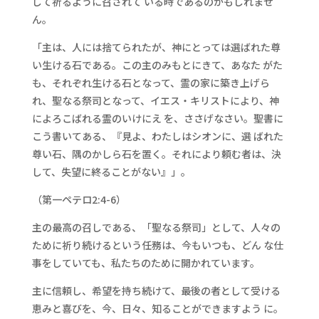
して祈るように召されて いる時であるのかもしれませ
ん。
「主は、人には捨てられたが、神にとっては選ばれた尊
い生ける石である。この主のみもとにきて、あなた がた
も、それぞれ生ける石となって、霊の家に築き上げら
れ、聖なる祭司となって、イエス・キリストにより、神
によろこばれる霊のいけにえ を、ささげなさい。聖書に
こう書いてある、『見よ、わたしはシオンに、選 ばれた
尊い石、隅のかしら石を置く。それにより頼む者は、決
して、失望に終ることがない』」。
（第一ペテロ2:4-6）
主の最高の召しである、「聖なる祭司」として、人々の
ために祈り続けるという任務は、今もいつも、どん な仕
事をしていても、私たちのために開かれています。
主に信頼し、希望を持ち続けて、最後の者として受ける
恵みと喜びを、今、日々、知ることができますよう に。