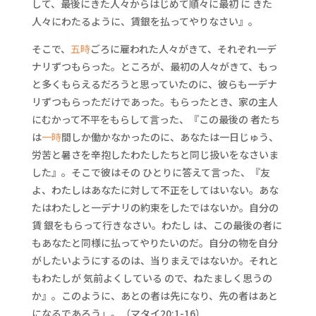
して、最後にきた人々からはじめて順々に最初 に きた
人々にわたるように、賃銀を払ってやりなさい』。
そこで、
五時
ごろに雇われた人々がきて、それぞれ一デ
ナリずつもらった。ところが、最初の人々がきて、もっ
と多くもらえるだろうと思っていたのに、彼らも一デナ
リずつもらっただけであった。もらったとき、家の主人
にむかって不平をもらして言った、『この最後の 者たち
は
一時
間しか働かなかったのに、あなたは一日じゅう、
労苦と暑さを辛抱したわたしたちと同じ扱いをなさいま
した』。そこで彼はその ひとりに答えて言った、『友
よ、わたしはあなたに対して不正をしてはいない。あな
たはわたしと一デナリの約束をしたではないか。自分の
賃 銀をもらって行きなさい。わたし は、この最後の者に
もあなたと同様に払ってやりたいのだ。自分の物を自分
がしたいようにするのは、当りまえではないか。それと
もわたしが 気前よくしている ので、ねたましく思うの
か』。このように、あとの者は先になり、先の者はあと
になるであろう」。（マタイ20:1-16）