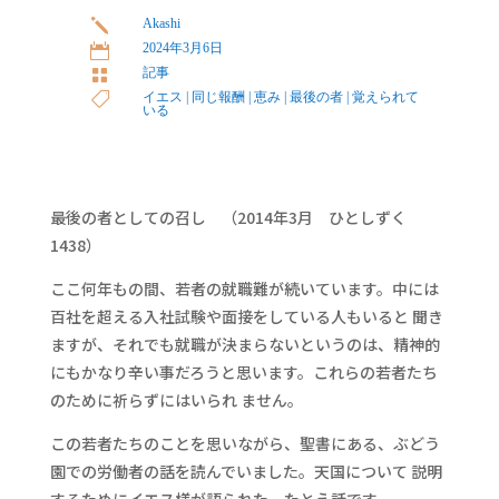
Akashi
j
2024年3月6日

記事

イエス
|
同じ報酬
|
恵み
|
最後の者
|
覚えられて

いる
最後の者としての召し （2014年3月 ひとしずく
1438）
ここ何年もの間、若者の就職難が続いています。中には
百社を超える入社試験や面接をしている人もいると 聞き
ますが、それでも就職が決まらないというのは、精神的
にもかなり辛い事だろうと思います。これらの若者たち
のために祈らずにはいられ ません。
この若者たちのことを思いながら、聖書にある、ぶどう
園での労働者の話を読んでいました。天国について 説明