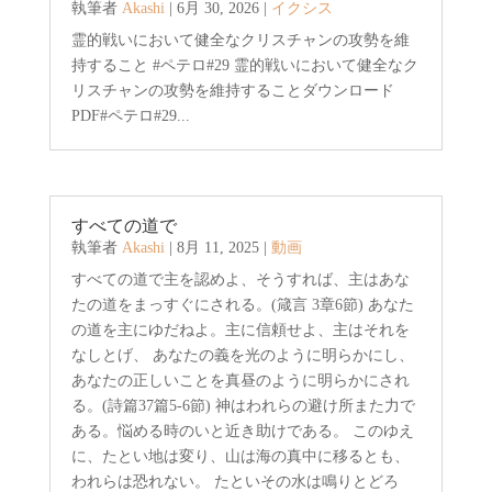
執筆者
Akashi
|
6月 30, 2026
|
イクシス
霊的戦いにおいて健全なクリスチャンの攻勢を維
持すること #ペテロ#29 霊的戦いにおいて健全なク
リスチャンの攻勢を維持することダウンロード
PDF#ペテロ#29...
すべての道で
執筆者
Akashi
|
8月 11, 2025
|
動画
すべての道で主を認めよ、そうすれば、主はあな
たの道をまっすぐにされる。(箴言 3章6節) あなた
の道を主にゆだねよ。主に信頼せよ、主はそれを
なしとげ、 あなたの義を光のように明らかにし、
あなたの正しいことを真昼のように明らかにされ
る。(詩篇37篇5-6節) 神はわれらの避け所また力で
ある。悩める時のいと近き助けである。 このゆえ
に、たとい地は変り、山は海の真中に移るとも、
われらは恐れない。 たといその水は鳴りとどろ