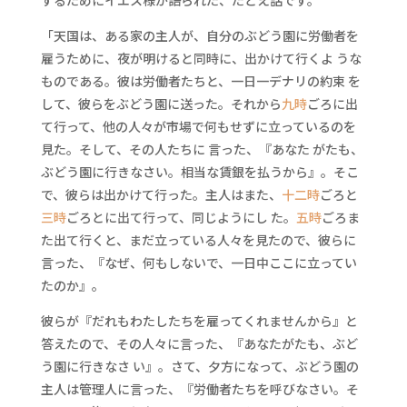
するためにイエス様が語られた、たとえ話です。
「天国は、ある家の主人が、自分のぶどう園に労働者を
雇うために、夜が明けると同時に、出かけて行くよ うな
ものである。彼は労働者たちと、一日一デナリの約束 を
して、彼らをぶどう園に送った。それから
九時
ごろに出
て行って、他の人々が市場で何もせずに立っているのを
見た。そして、その人たちに 言った、『あなた がたも、
ぶどう園に行きなさい。相当な賃銀を払うから』。そこ
で、彼らは出かけて行った。主人はまた、
十二時
ごろと
三時
ごろとに出て行って、同じようにし た。
五時
ごろま
た出て行くと、まだ立っている人々を見たので、彼らに
言った、『なぜ、何もしないで、一日中ここに立ってい
たのか』。
彼らが『だれもわたしたちを雇ってくれませんから』と
答えたので、その人々に言った、『あなたがたも、ぶど
う園に行きなさ い』。さて、夕方になって、ぶどう園の
主人は管理人に言った、『労働者たちを呼びなさい。そ