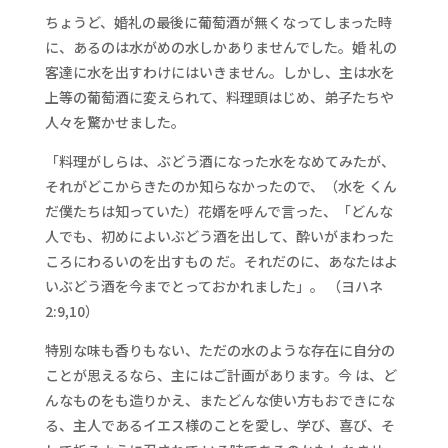
ちょうど、婚礼の最後に葡萄酒が無くなってしまった時
に、あるのは水がめの水しかありませんでした。婚 礼の
客達に水を出すわけにはいきません。しかし、主は水を
上等の葡萄酒に変えられて、料理頭はじめ、弟子たちや
人々を驚かせました。
「料理がしらは、ぶどう酒になった水をなめてみたが、
それがどこからきたのか知らなかったので、（水を くん
だ僕たちは知っていた）花婿を呼んで言った、「どんな
人でも、初めによいぶどう酒を出して、酔いがまわった
ころにわるいのを出すもの だ。それだのに、あなたはよ
いぶどう酒を今までとっておかれました」。 （ヨハネ
2:9,10）
特別な味も香りもない、ただの水のような存在に自分の
ことが思えるなら、主にはご計画があります。今 は、ど
んなものをも造りかえ、またどんな使い方もおできにな
る、主人であるイエス様のことを愛し、学び、喜び、そ