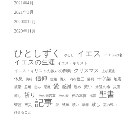
2021年4月
2021年3月
2020年12月
2020年11月
ひとしずく
イエス
イエスの名
ゆるし
イエスの生涯
イエス・キリスト
クリスマス
イエス・キリストの救いの御業
上杉鷹山
信仰
十字架
休息
内村鑑三
地震
供給
信頼
備え
勝利
愛
感謝
救い
復活
永遠の命
災害
慰め
忍耐
恵み
悪魔
聖書
祈り
癒し
神の本質
神の御言葉
福音
神の愛
記事
赦し
聖霊
被災
試練
贖い
贖罪
証
霊の戦い
静まること