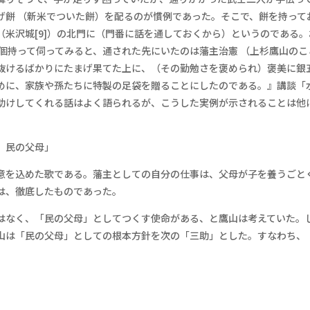
げ餅 （新米でついた餅）を配るのが慣例であった。そこで、餅を持って
米沢城[9]）の北門に（門番に話を通しておくから）というのである。
個持って伺ってみると、通された先にいたのは藩主治憲 （上杉鷹山のこ
抜けるばかりにたまげ果てた上に、（その勤勉さを褒められ）褒美に銀
めに、家族や孫たちに特製の足袋を贈ることにしたのである。』講談「
助けしてくれる話はよく語られるが、こうした実例が示されることは他
 民の父母」
意を込めた歌である。藩主としての自分の仕事は、父母が子を養うごと
は、徹底したものであった。
はなく、「民の父母」としてつくす使命がある、と鷹山は考えていた。
山は「民の父母」としての根本方針を次の「三助」とした。すなわち、