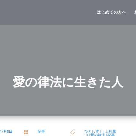
はじめての方へ
愛の律法に生きた人
3年7月8日
記事
ひとしずく
|
上杉鷹


山
|
愛の律法
|
記事