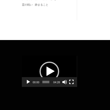
静まること
霊の戦い
動
画
プ
レ
ー
00:00
04:28
ヤ
ー