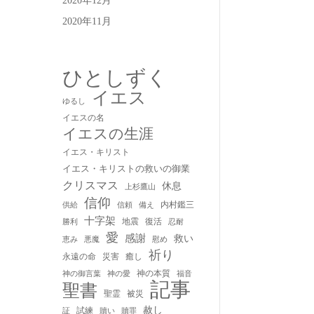
2020年12月
2020年11月
ひとしずく
イエス
ゆるし
イエスの名
イエスの生涯
イエス・キリスト
イエス・キリストの救いの御業
クリスマス
休息
上杉鷹山
信仰
内村鑑三
供給
信頼
備え
十字架
地震
復活
勝利
忍耐
愛
感謝
救い
慰め
恵み
悪魔
祈り
永遠の命
災害
癒し
神の本質
神の御言葉
福音
神の愛
記事
聖書
聖霊
被災
赦し
試練
贖い
贖罪
証