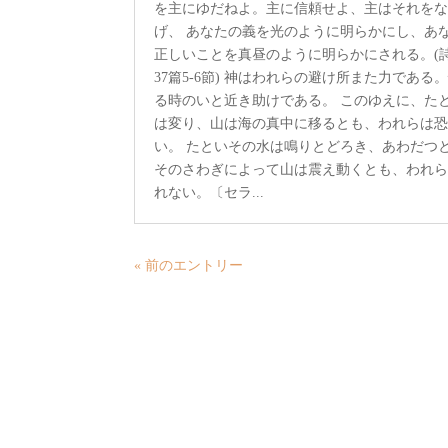
を主にゆだねよ。主に信頼せよ、主はそれを
げ、 あなたの義を光のように明らかにし、あ
正しいことを真昼のように明らかにされる。(
37篇5-6節) 神はわれらの避け所また力である
る時のいと近き助けである。 このゆえに、た
は変り、山は海の真中に移るとも、われらは
い。 たといその水は鳴りとどろき、あわだつ
そのさわぎによって山は震え動くとも、われ
れない。〔セラ...
« 前のエントリー