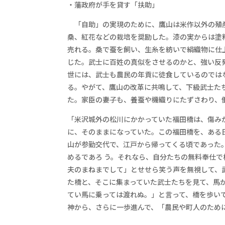
・藩政府が手を貸す「扶助」
「自助」の実現のために、鷹山は米作以外の殖
桑、紅花などの栽培を奨励した。漆の実からは塗
売れる。桑で蚕を飼い、生糸を紡いで絹織物に仕
じた。武士に百姓の真似をさせるのかと、強い反
世には、武士も農民の年貢に徒食しているのでは
る。やがて、鷹山の改革に共鳴して、下級武士た
た。家臣の妻子も、養蚕や機織りにたずさわり、
「米沢城外の松川にかかっていた福田橋は、傷み
に、そのままになっていた。この福田橋を、ある
山が参勤交代で、江戸から帰ってくる頃であった
めるであろ う。それなら、自分たちの無料奉仕
夫のまねまでして」とせせら笑う声を無視して、
た橋と、そこに集まっていた武士たちを見て、馬
てい馬に乗っては渡れぬ。」と言って、橋を歩い
神から、さらに一歩進んで、「農民や町人のため