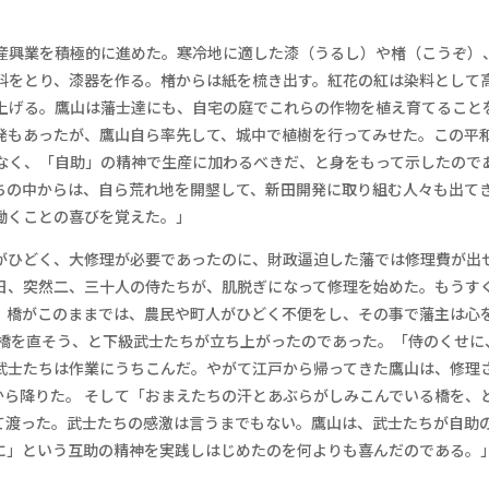
産興業を積極的に進めた。寒冷地に適した漆（うるし）や楮（こうぞ）
料をとり、漆器を作る。楮からは紙を梳き出す。紅花の紅は染料として
上げる。鷹山は藩士達にも、自宅の庭でこれらの作物を植え育てること
発もあったが、鷹山自ら率先して、城中で植樹を行ってみせた。この平
なく、「自助」の精神で生産に加わるべきだ、と身をもって示したので
ちの中からは、自ら荒れ地を開墾して、新田開発に取り組む人々も出て
働くことの喜びを覚えた。」
がひどく、大修理が必要であったのに、財政逼迫した藩では修理費が出
日、突然二、三十人の侍たちが、肌脱ぎになって修理を始めた。もうす
。橋がこのままでは、農民や町人がひどく不便をし、その事で藩主は心
で橋を直そう、と下級武士たちが立ち上がったのであった。「侍のくせに
武士たちは作業にうちこんだ。やがて江戸から帰ってきた鷹山は、修理
から降りた。 そして「おまえたちの汗とあぶらがしみこんでいる橋を、
て渡った。武士たちの感激は言うまでもない。鷹山は、武士たちが自助
に」という互助の精神を実践しはじめたのを何よりも喜んだのである。