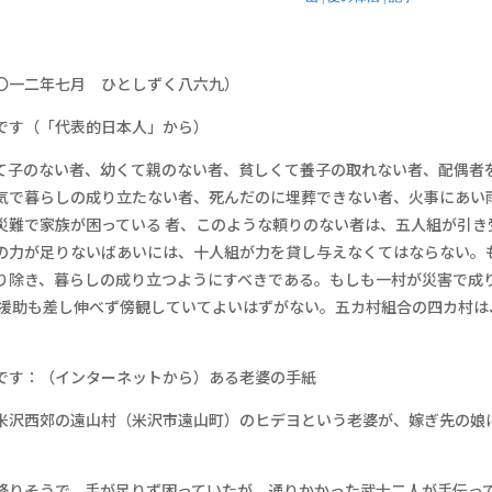
〇一二年七月 ひとしずく八六九）
です（「代表的日本人」から）
て子のない者、幼くて親のない者、貧しくて養子の取れない者、配偶者
気で暮らしの成り立たない者、死んだのに埋葬できない者、火事にあい
災難で家族が困っている 者、このような頼りのない者は、五人組が引き
の力が足りないばあいには、十人組が力を貸し与えなくてはならない。
り除き、暮らしの成り立つようにすべきである。もしも一村が災害で成
の援助も差し伸べず傍観していてよいはずがない。五カ村組合の四カ村は
です：（インターネットから）ある老婆の手紙
米沢西郊の遠山村（米沢市遠山町）のヒデヨという老婆が、嫁ぎ先の娘
降りそうで、手が足りず困っていたが、通りかかった武士二人が手伝っ