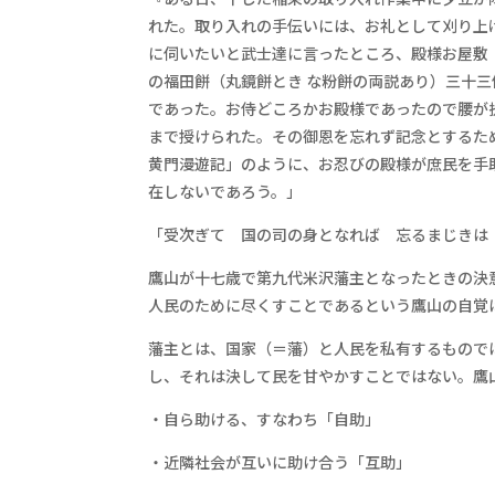
れた。取り入れの手伝いには、お礼として刈り上
に伺いたいと武士達に言ったところ、殿様お屋敷（
の福田餅（丸鏡餅とき な粉餅の両説あり）三十三
であった。お侍どころかお殿様であったので腰が
まで授けられた。その御恩を忘れず記念とするた
黄門漫遊記」のように、お忍びの殿様が庶民を手
在しないであろう。」
「受次ぎて 国の司の身となれば 忘るまじきは
鷹山が十七歳で第九代米沢藩主となったときの決
人民のために尽くすことであるという鷹山の自覚
藩主とは、国家（＝藩）と人民を私有するもので
し、それは決して民を甘やかすことではない。鷹
・自ら助ける、すなわち「自助」
・近隣社会が互いに助け合う「互助」