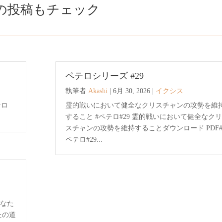
の投稿もチェック
ペテロシリーズ #29
執筆者
Akashi
|
6月 30, 2026
|
イクシス
テロ
霊的戦いにおいて健全なクリスチャンの攻勢を維
すること #ペテロ#29 霊的戦いにおいて健全なクリ
スチャンの攻勢を維持することダウンロード PDF
ペテロ#29...
あなた
たの道