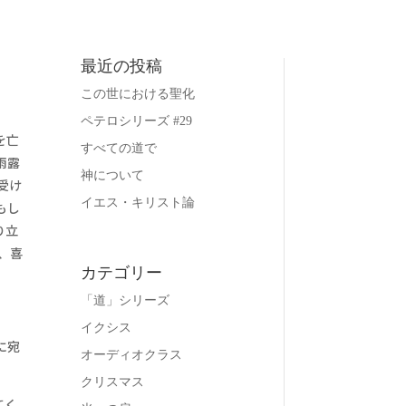
最近の投稿
この世における聖化
ペテロシリーズ #29
を亡
すべての道で
雨露
神について
受け
イエス・キリスト論
もし
り立
、喜
カテゴリー
「道」シリーズ
イクシス
に宛
オーディオクラス
クリスマス
てく