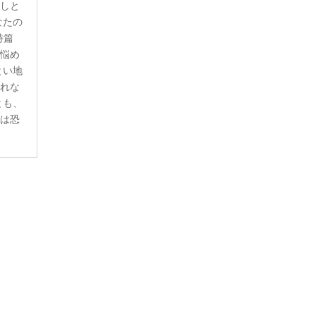
なしと
なたの
詩篇
。悩め
とい地
恐れな
とも、
らは恐