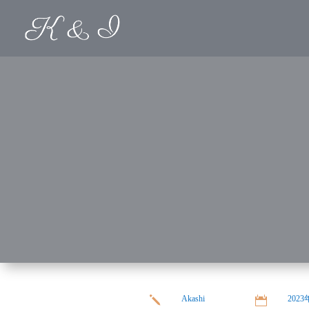
Akashi
202
j
