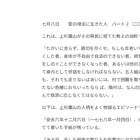
七月八日 愛の律法に生きた人 パート２（二
これは、上杉鷹山がその領民に宛てた教えの抜粋
「たがいに怠らず、親切を尽くせ。もしも年老い
くした者、身体が不自由で自活のできない者、病
をしのぐことができなくなった者、あるいは他の
て身内として世話をしなければならない。五人組
も、それでも足りないばあいには、村で困難を取
たない危機におちいったなら ば、隣村は、なん
んで救済に応じなくてはならない。」
以下は、上杉鷹山の人柄をよく物語るエピソード
「安永六年十二月六日（一七七八年一月四日）、
てて書いた手紙が残っている。
『ある日、干した稲束の取り入れ作業中に夕立が