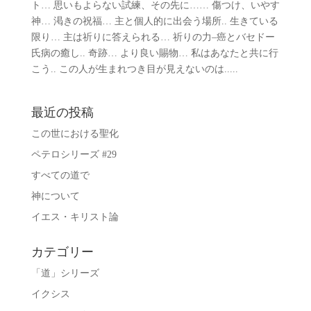
ト… 思いもよらない試練、その先に…… 傷つけ、いやす
神… 渇きの祝福… 主と個人的に出会う場所.. 生きている
限り… 主は祈りに答えられる… 祈りの力–癌とバセドー
氏病の癒し.. 奇跡… より良い賜物… 私はあなたと共に行
こう.. この人が生まれつき目が見えないのは.....
最近の投稿
この世における聖化
ペテロシリーズ #29
すべての道で
神について
イエス・キリスト論
カテゴリー
「道」シリーズ
イクシス