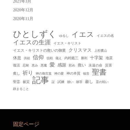
2021年3月
2020年12月
2020年11月
ひとしずく
イエス
イエスの名
ゆるし
イエスの生涯
イエス・キリスト
クリスマス
イエス・キリストの救いの御業
上杉鷹山
信仰
十字架
休息
内村鑑三
地震
供給
信頼
備え
勝利
愛
感謝
救い
復活
永遠の命
災害
慰め
忍耐
恵み
悪魔
聖書
祈り
癒し
神の本質
神の御言葉
福音
神の愛
記事
赦し
聖霊
被災
試練
贖い
贖罪
証
霊の戦い
静まること
固定ページ