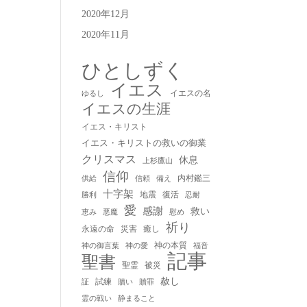
2020年12月
2020年11月
ひとしずく
イエス
イエスの名
ゆるし
イエスの生涯
イエス・キリスト
イエス・キリストの救いの御業
クリスマス
休息
上杉鷹山
信仰
内村鑑三
供給
信頼
備え
十字架
地震
復活
勝利
忍耐
愛
感謝
救い
慰め
恵み
悪魔
祈り
永遠の命
災害
癒し
神の本質
神の御言葉
福音
神の愛
記事
聖書
聖霊
被災
赦し
試練
贖い
贖罪
証
静まること
霊の戦い