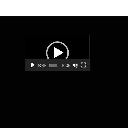
動
画
プ
レ
ー
00:00
04:28
ヤ
ー