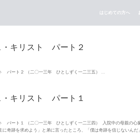
はじめての方へ
ス・キリスト パート２
パート２ （二〇一三年 ひとしずく一二三五） ...
ス・キリスト パート１
ト パート１ （二〇一三年 ひとしずく一二三四） 入院中の母親の心
主に奇跡を求めよう」と弟に言ったところ、「僕は奇跡を信じないんだ