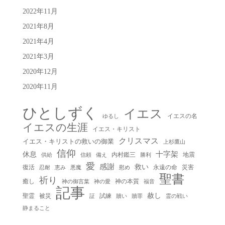
2022年11月
2021年8月
2021年4月
2021年3月
2020年12月
2020年11月
ひとしずく
イエス
イエスの名
ゆるし
イエスの生涯
イエス・キリスト
クリスマス
イエス・キリストの救いの御業
上杉鷹山
信仰
十字架
休息
内村鑑三
地震
供給
信頼
備え
勝利
愛
感謝
救い
復活
永遠の命
災害
慰め
忍耐
恵み
悪魔
聖書
祈り
癒し
神の本質
神の御言葉
福音
神の愛
記事
赦し
聖霊
被災
試練
贖い
贖罪
証
霊の戦い
静まること