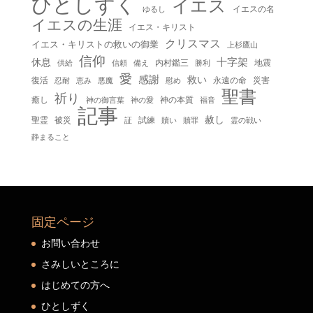
ひとしずく
イエス
イエスの名
ゆるし
イエスの生涯
イエス・キリスト
クリスマス
イエス・キリストの救いの御業
上杉鷹山
信仰
十字架
休息
内村鑑三
地震
供給
信頼
備え
勝利
愛
感謝
救い
復活
永遠の命
災害
慰め
忍耐
恵み
悪魔
聖書
祈り
癒し
神の本質
神の御言葉
福音
神の愛
記事
赦し
聖霊
被災
試練
贖い
贖罪
証
霊の戦い
静まること
固定ページ
お問い合わせ
さみしいところに
はじめての方へ
ひとしずく