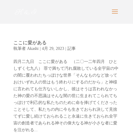
ここに愛がある
執筆者
Akashi
|
4月 29, 2023
|
記事
四月二九日 ここに愛がある （二〇一二年四月 ひと
しずく七九八） 罪で満ちて汚れ腐敗している全宇宙の中
の闇に覆われたちっぽけな世界「そんなものなど放って
おけいずれ人の世はもう終わりにするのだから」と神様
に言われても仕方ないしかし、彼はそうは言われなかっ
た神の愛の不思議はそんな闇の世に生まれてこられてち
っぽけで利己的な私たちのために命を捧げてくださった
ことそして、私たちの内に今も生きておられ決して見捨
てずに愛し続けておられること永遠に生きておられ全宇
宙の創造者であられる神その偉大なる神が小さな者に愛
を注がれる...