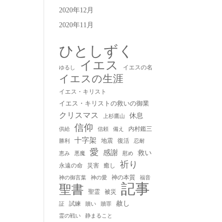
2020年12月
2020年11月
ひとしずく
イエス
イエスの名
ゆるし
イエスの生涯
イエス・キリスト
イエス・キリストの救いの御業
クリスマス
休息
上杉鷹山
信仰
内村鑑三
供給
信頼
備え
十字架
地震
復活
勝利
忍耐
愛
感謝
救い
慰め
恵み
悪魔
祈り
永遠の命
災害
癒し
神の本質
神の御言葉
福音
神の愛
記事
聖書
聖霊
被災
赦し
試練
贖い
贖罪
証
静まること
霊の戦い