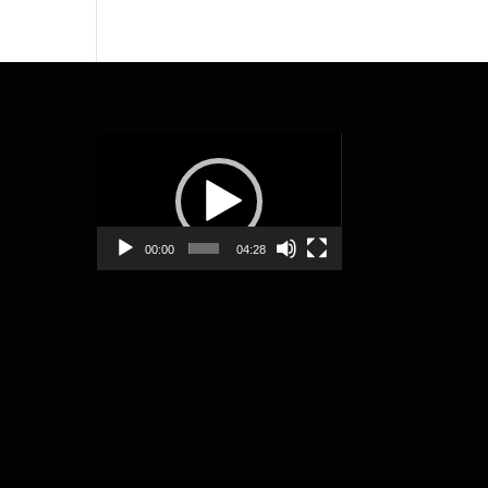
動
画
プ
レ
ー
00:00
04:28
ヤ
ー