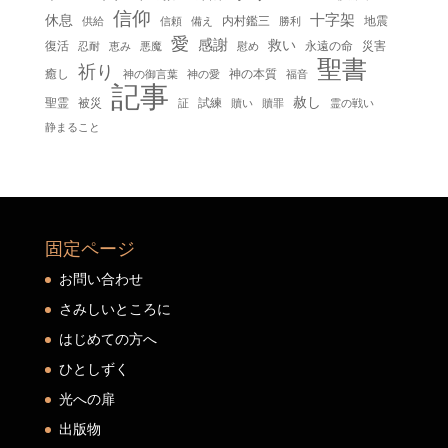
信仰
十字架
休息
内村鑑三
地震
供給
信頼
備え
勝利
愛
感謝
救い
復活
永遠の命
災害
慰め
忍耐
恵み
悪魔
聖書
祈り
癒し
神の本質
神の御言葉
福音
神の愛
記事
赦し
聖霊
被災
試練
贖い
贖罪
証
霊の戦い
静まること
固定ページ
お問い合わせ
さみしいところに
はじめての方へ
ひとしずく
光への扉
出版物