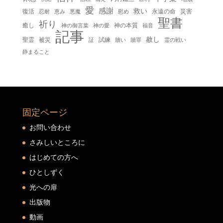
愛
感謝
救い
復活
永遠の命
災害
慰め
忍耐
恵み
悪魔
聖書
祈り
癒し
神の本質
神の御言葉
福音
神の愛
記事
赦し
聖霊
被災
試練
贖い
贖罪
証
霊の戦い
静まること
固定ページ
お問い合わせ
さみしいところに
はじめての方へ
ひとしずく
光への扉
出版物
動画