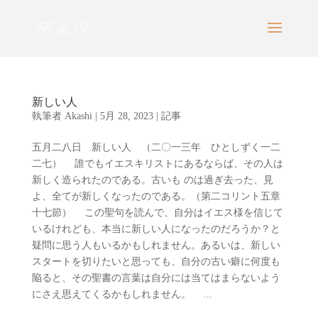
新しい人
執筆者
Akashi
|
5月 28, 2023
|
記事
五月二八日 新しい人 （二〇一三年 ひとしずく一二
二七） 誰でもイエスキリストにあるならば、その人は
新しく造られたのである。古いも のは過ぎ去った、見
よ、全てが新しくなったのである。（第二コリント五章
十七節） この聖句を読んで、自分はイエス様を信じて
いるけれども、本当に新しい人になったのだろうか？と
疑問に思う人もいるかもしれません。あるいは、新しい
スタートを切りたいと思っても、自分の古い癖に何度も
陥ると、その聖書の言葉は自分には当てはまらないよう
にさえ思えてくるかもしれません。 ...