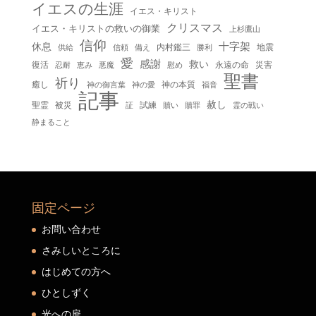
イエスの生涯
イエス・キリスト
クリスマス
イエス・キリストの救いの御業
上杉鷹山
信仰
十字架
休息
内村鑑三
地震
供給
信頼
備え
勝利
愛
感謝
救い
復活
永遠の命
災害
慰め
忍耐
恵み
悪魔
聖書
祈り
癒し
神の本質
神の御言葉
福音
神の愛
記事
赦し
聖霊
被災
試練
贖い
贖罪
証
霊の戦い
静まること
固定ページ
お問い合わせ
さみしいところに
はじめての方へ
ひとしずく
光への扉