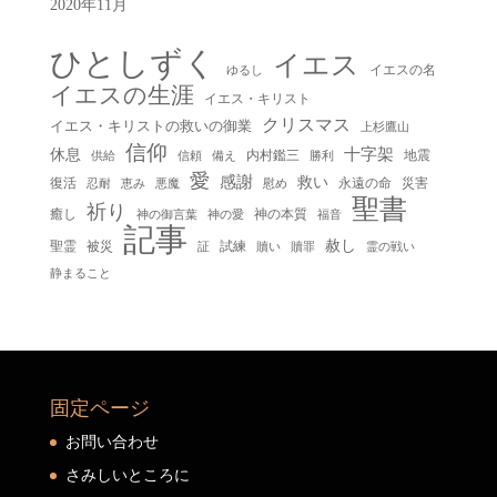
2020年11月
ひとしずく
イエス
イエスの名
ゆるし
イエスの生涯
イエス・キリスト
クリスマス
イエス・キリストの救いの御業
上杉鷹山
信仰
十字架
休息
内村鑑三
地震
供給
信頼
備え
勝利
愛
感謝
救い
復活
永遠の命
災害
慰め
忍耐
恵み
悪魔
聖書
祈り
癒し
神の本質
神の御言葉
福音
神の愛
記事
赦し
聖霊
被災
試練
贖い
贖罪
証
霊の戦い
静まること
固定ページ
お問い合わせ
さみしいところに