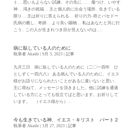
ト… 思いもよらない試練、その先に…… 傷つけ、いやす
神… 渇きの祝福… 主と個人的に出会う場所.. 生きている
限り… 主は祈りに答えられる… 祈りの力–癌とバセドー
氏病の癒し.. 奇跡… より良い賜物… 私はあなたと共に行
こう.. この人が生まれつき目が見えないのは.....
病に臥している人のために
執筆者
Akashi
|
9月 3, 2023
|
記事
九月三日 病に臥している人のために（二〇一四年 ひ
としずく一四六八） ある病んでいる人のために、イエス
様がお語りになられたいことがあるに違いないと思い、
主に尋ねて、メッセージを頂きました。他に試練を通過
している方にとっても役立てばと思います。お祈りして
います。 （イエス様から）...
今も生きている神、イエス・キリスト パート２
執筆者
Akashi
|
3月 27, 2023
|
記事