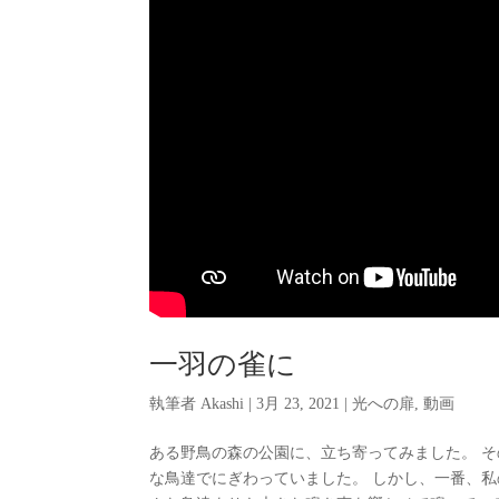
一羽の雀に
執筆者
Akashi
|
3月 23, 2021
|
光への扉
,
動画
ある野鳥の森の公園に、立ち寄ってみました。 
な鳥達でにぎわっていました。 しかし、一番、