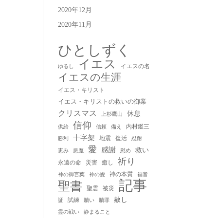
2020年12月
2020年11月
ひとしずく
イエス
イエスの名
ゆるし
イエスの生涯
イエス・キリスト
イエス・キリストの救いの御業
クリスマス
休息
上杉鷹山
信仰
内村鑑三
供給
信頼
備え
十字架
地震
復活
勝利
忍耐
愛
感謝
救い
慰め
恵み
悪魔
祈り
永遠の命
災害
癒し
神の本質
神の御言葉
福音
神の愛
記事
聖書
聖霊
被災
赦し
試練
贖い
贖罪
証
静まること
霊の戦い