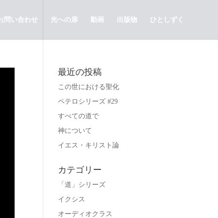
お問い合わせ
光への扉
動画
出版物
ひとしずく
最近の投稿
この世における聖化
ペテロシリーズ #29
すべての道で
神について
イエス・キリスト論
カテゴリー
「道」シリーズ
イクシス
オーディオクラス