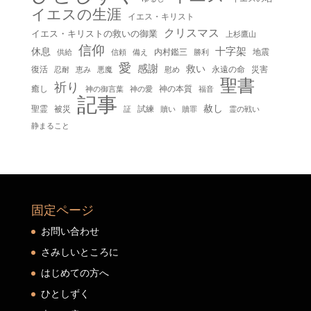
イエスの生涯
イエス・キリスト
クリスマス
イエス・キリストの救いの御業
上杉鷹山
信仰
十字架
休息
内村鑑三
地震
供給
信頼
備え
勝利
愛
感謝
救い
復活
永遠の命
災害
慰め
忍耐
恵み
悪魔
聖書
祈り
癒し
神の本質
神の御言葉
福音
神の愛
記事
赦し
聖霊
被災
試練
贖い
贖罪
証
霊の戦い
静まること
固定ページ
お問い合わせ
さみしいところに
はじめての方へ
ひとしずく