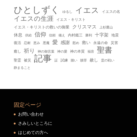
ひとしずく
イエス
イエスの名
ゆるし
イエスの生涯
イエス・キリスト
クリスマス
イエス・キリストの救いの御業
上杉鷹山
信仰
十字架
休息
内村鑑三
地震
供給
信頼
備え
勝利
愛
感謝
救い
復活
永遠の命
災害
慰め
忍耐
恵み
悪魔
聖書
祈り
癒し
神の本質
神の御言葉
福音
神の愛
記事
赦し
聖霊
被災
試練
贖い
贖罪
証
霊の戦い
静まること
固定ページ
お問い合わせ
さみしいところに
はじめての方へ