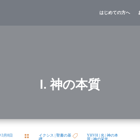
はじめての方へ
I. 神の本質
5年3月8日
イクシス
|
聖書の基
YHVH
|
光
|
神の本


礎
質
|
神の栄光