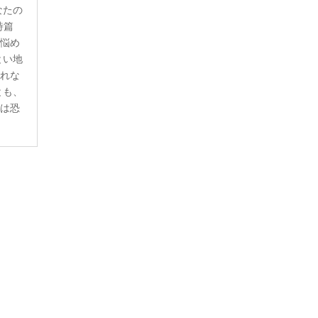
なたの
詩篇
。悩め
とい地
恐れな
とも、
らは恐