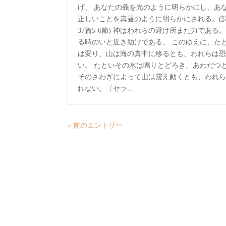
げ、 あなたの義を光のように明らかにし、あ
正しいことを真昼のように明らかにされる。(
37篇5-6節) 神はわれらの避け所また力である
る時のいと近き助けである。 このゆえに、た
は変り、山は海の真中に移るとも、われらは
い。 たといその水は鳴りとどろき、あわだつ
そのさわぎによって山は震え動くとも、われ
れない。〔セラ...
« 前のエントリー