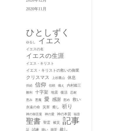
2020年12月
2020年11月
ひとしずく
イエス
ゆるし
イエスの名
イエスの生涯
イエス・キリスト
イエス・キリストの救いの御業
クリスマス
休息
上杉鷹山
信仰
内村鑑三
供給
信頼
備え
十字架
地震
復活
勝利
忍耐
愛
感謝
救い
慰め
恵み
悪魔
祈り
永遠の命
災害
癒し
神の本質
神の御言葉
福音
神の愛
記事
聖書
聖霊
被災
赦し
試練
贖い
贖罪
証