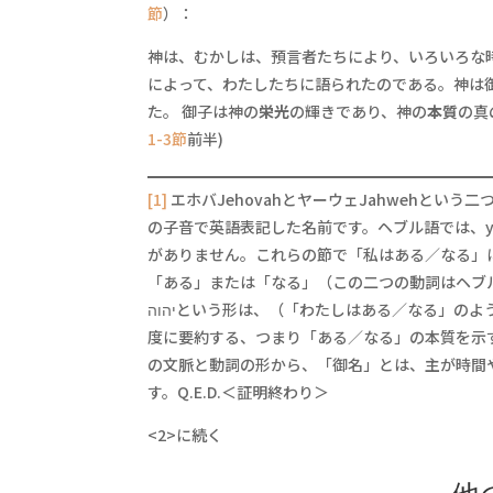
節
）：
神は、むかしは、預言者たちにより、いろいろな
によって、わたしたちに語られたのである。神は
た。 御子は神の
栄光
の輝きであり、神の
本質
の真
1-3節
前半)
[1]
エホバJehovahとヤーウェJahwehと
の子音で英語表記した名前です。ヘブル語では、yhvh（יהוה）は伝統的に「アドナイ」と発声されますが、旧
がありません。これらの節で「私はある／なる」
「ある」または「なる」（この二つの動詞はヘブ
יהוהという形は、（「わたしはある／なる」のように時間に関係なく繰り返される動作を表す）不完了体と（動詞の意味を一
度に要約する、つまり「ある／なる」の本質を示
の文脈と動詞の形から、「御名」とは、主が時間
す。Q.E.D.＜証明終わり＞
<2>に続く