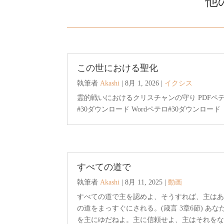
他
この世における聖化
執筆者
Akashi
|
8月 1, 2026
|
イクシス
霊的戦いにおけるクリスチャンの守り PDFペ
#30ダウンロード Wordペテロ#30ダウンロード
すべての道で
執筆者
Akashi
|
8月 11, 2025
|
動画
すべての道で主を認めよ、そうすれば、主は
の道をまっすぐにされる。(箴言 3章6節) あな
を主にゆだねよ。主に信頼せよ、主はそれを