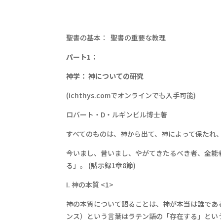
聖書の基本： 聖書の重要な教理
パート1：
神学： 神についての研究
(ichthys.comでオンラインでも入手可能)
ロバート・D・ルギンビル博士著
すべてのものは、神から出て、神によって保たれ、
今いまし、昔いまし、やがてきたるべき者、全能
る」。 (黙示録1章8節)
I. 神の本質 <1>
神の本質について語ることは、神が本当は誰である
ンス）という言葉はラテン語の「存在する」という