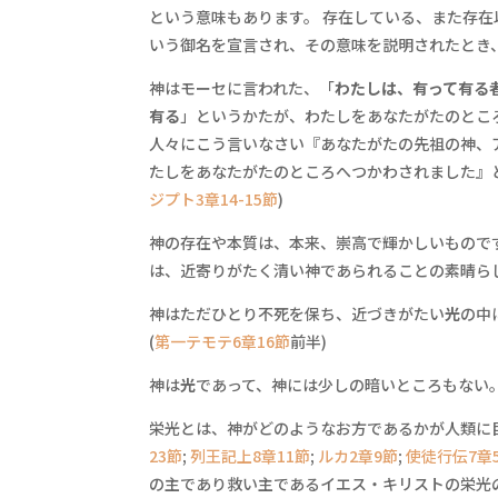
という意味もあります。 存在している、また存在
いう御名を宣言され、その意味を説明されたとき
神はモーセに言われた、「
わたしは、有って有る
有る
」というかたが、わたしをあなたがたのとこ
人々にこう言いなさい『あなたがたの先祖の神、
たしをあなたがたのところへつかわされました』
ジプト3章14-15節
)
神の存在や本質は、本来、崇高で輝かしいもので
は、近寄りがたく清い神であられることの素晴ら
神はただひとり不死を保ち、近づきがたい
光
の中
(
第一テモテ6章16節
前半)
神は
光
であって、神には少しの暗いところもない
栄光とは、神がどのようなお方であるかが人類に
23節
;
列王記上8章11節
;
ルカ2章9節
;
使徒行伝7章
の主であり救い主であるイエス・キリストの栄光