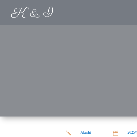
Akashi
202
j
