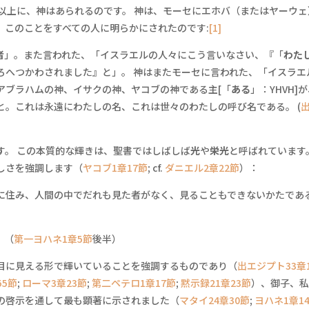
以上に、神はあられるのです。 神は、モーセにエホバ（またはヤーウェ
、このことをすべての人に明らかにされたのです:
[1]
者
」。また言われた、「イスラエルの人々にこう言いなさい、『「
わた
ろへつかわされました』と」。 神はまたモーセに言われた、「イスラエ
アブラハムの神、イサクの神、ヤコブの神である主[「
ある
」：YHVH]
と。これは永遠にわたしの名、これは世々のわたしの呼び名である。 (
す。 この本質的な輝きは、聖書ではしばしば
光
や
栄光
と呼ばれています
しさを強調します（
ヤコブ1章17節
; cf.
ダニエル2章22節
）：
に住み、人間の中でだれも見た者がなく、見ることもできないかたであ
。（
第一ヨハネ1章5節
後半）
目に見える形で輝いていることを強調するものであり（
出エジプト33章1
55節
;
ローマ3章23節
;
第二ペテロ1章17節
;
黙示録21章23節
）、御子、
の啓示を通して最も顕著に示されました（
マタイ24章30節
;
ヨハネ1章1