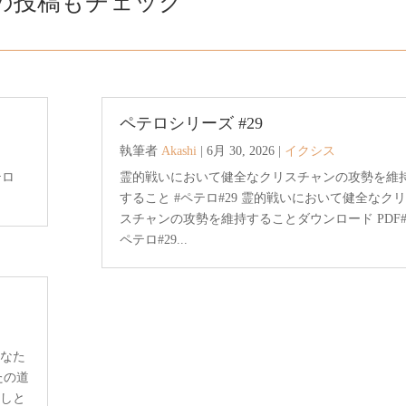
の投稿もチェック
ペテロシリーズ #29
執筆者
Akashi
|
6月 30, 2026
|
イクシス
テロ
霊的戦いにおいて健全なクリスチャンの攻勢を維
すること #ペテロ#29 霊的戦いにおいて健全なクリ
スチャンの攻勢を維持することダウンロード PDF
ペテロ#29...
あなた
たの道
なしと