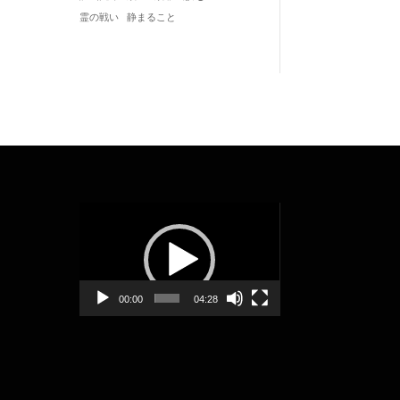
静まること
霊の戦い
動
画
プ
レ
ー
00:00
04:28
ヤ
ー