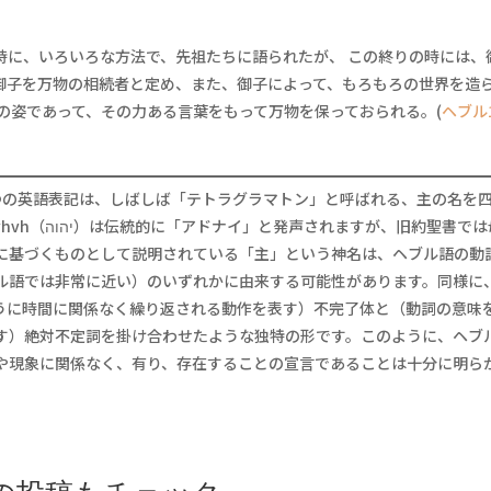
時に、いろいろな方法で、先祖たちに語られたが、 この終りの時には、
御子を万物の相続者と定め、また、御子によって、もろもろの世界を造
の姿であって、その力ある言葉をもって万物を保っておられる。(
ヘブル
いう二つの英語表記は、しばしば「テトラグラマトン」と呼ばれる、主の名を
約聖書では母音
に基づくものとして説明されている「主」という神名は、ヘブル語の動
ル語では非常に近い）のいずれかに由来する可能性があります。同様に
す）絶対不定詞を掛け合わせたような独特の形です。このように、ヘブ
や現象に関係なく、有り、存在することの宣言であることは十分に明ら