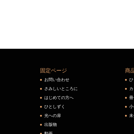
固定ページ
商
お問い合わせ
ひ
さみしいところに
カ
はじめての方へ
冊
ひとしずく
小
光への扉
未
出版物
動画