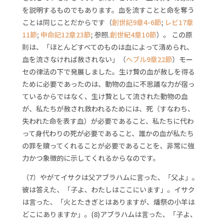
を説明するものでもあります。血を流すことと命を奪う
ことは同じことだからです（
創世記9章4-6節
;
レビ17章
11節
;
申命記12章23節
; 参照.
創世紀4章10節
）。 この原
則は、「ほとんどすべてのものは血によって清められ、
血を流さなければ赦されない」（
ヘブル9章22節
）モー
セの律法の下で発展しました。生け贄の血が赦しを得る
ために必要であったのは、動物の血に不思議な力が宿っ
ているからではなく、生け贄として流された動物の血
が、私たちが赦され救われるためには、死（すなわち、
失われた命を表す血）が必要であること、私たちに代わ
って身代わりの死が必要であること、誰かの血が私たち
の罪を贖ってくれることが必要であることを、非常に強
力かつ象徴的に示してくれるからなのです。
（7）やがてイサクは父アブラハムに言った、「父よ」。
彼は答えた、「子よ、わたしはここにいます」。イサク
は言った、「火とたきぎとはありますが、燔祭の小羊は
どこにありますか」。(8)アブラハムは言った、「子よ、