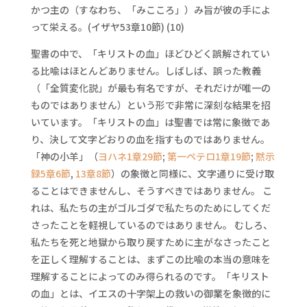
かつ主の（すなわち、「みこころ」）み旨が彼の手によ
って栄える。(イザヤ53章10節) (10)
聖書の中で、「キリストの血」ほどひどく誤解されてい
る比喩はほとんどありません。しばしば、誤った教義
（「全質変化説」が最も有名ですが、それだけが唯一の
ものではありません）という形で非常に深刻な結果を招
いています。「キリストの血」は聖書では常に象徴であ
り、決して文字どおりの血を指すものではありません。
「神の小羊」（
ヨハネ1章29節
;
第一ペテロ1章19節
;
黙示
録5章6節
,
13章8節
）の象徴と同様に、文字通りに受け取
ることはできませんし、そうすべきではありません。 こ
れは、私たちの主がゴルゴダで私たちのためにしてくだ
さったことを軽視しているのではありません。 むしろ、
私たちを死と地獄から取り戻すために主がなさったこと
を正しく理解することは、まずこの比喩の本当の意味を
理解することによってのみ得られるのです。「キリスト
の血」とは、イエスの十字架上の救いの御業を象徴的に