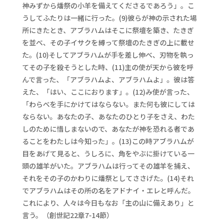
神みずから燔祭の小羊を備えてくださるであろう」。こ
うしてふたりは一緒に行った。(9)彼らが神の示された場
所にきたとき、アブラハムはそこに祭壇を築き、たきぎ
を並べ、その子イサクを縛って祭壇のたきぎの上に載せ
た。(10)そしてアブラハムが手を差し伸べ、刃物を執っ
てその子を殺そうとした時、(11)主の使が天から彼を呼
んで言った、「アブラハムよ、アブラハムよ」。彼は答
えた、「はい、ここにおります」。(12)み使が言った、
「わらべを手にかけてはならない。また何も彼にしては
ならない。あなたの子、あなたのひとり子をさえ、わた
しのために惜しまないので、あなたが神を恐れる者であ
ることをわたしは今知った」。(13)この時アブラハムが
目をあげて見ると、うしろに、角をやぶに掛けている一
頭の雄羊がいた。アブラハムは行ってその雄羊を捕え、
それをその子のかわりに燔祭としてささげた。(14)それ
でアブラハムはその所の名をアドナイ・エレと呼んだ。
これにより、人々は今日もなお「主の山に備えあり」と
言う。（創世記22章7-14節）