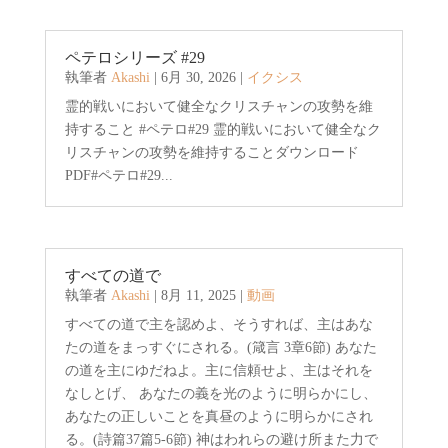
ペテロシリーズ #29
執筆者
Akashi
|
6月 30, 2026
|
イクシス
霊的戦いにおいて健全なクリスチャンの攻勢を維
持すること #ペテロ#29 霊的戦いにおいて健全なク
リスチャンの攻勢を維持することダウンロード
PDF#ペテロ#29...
すべての道で
執筆者
Akashi
|
8月 11, 2025
|
動画
すべての道で主を認めよ、そうすれば、主はあな
たの道をまっすぐにされる。(箴言 3章6節) あなた
の道を主にゆだねよ。主に信頼せよ、主はそれを
なしとげ、 あなたの義を光のように明らかにし、
あなたの正しいことを真昼のように明らかにされ
る。(詩篇37篇5-6節) 神はわれらの避け所また力で