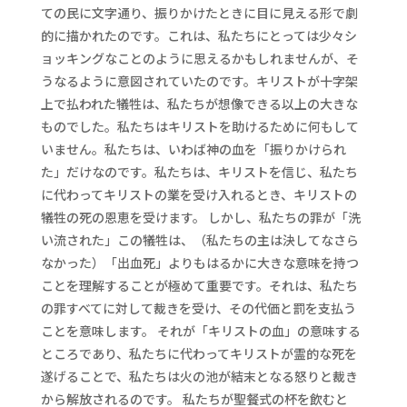
ての民に文字通り、振りかけたときに目に見える形で劇
的に描かれたのです。これは、私たちにとっては少々シ
ョッキングなことのように思えるかもしれませんが、そ
うなるように意図されていたのです。キリストが十字架
上で払われた犠牲は、私たちが想像できる以上の大きな
ものでした。私たちはキリストを助けるために何もして
いません。私たちは、いわば神の血を「振りかけられ
た」だけなのです。私たちは、キリストを信じ、私たち
に代わってキリストの業を受け入れるとき、キリストの
犠牲の死の恩恵を受けます。 しかし、私たちの罪が「洗
い流された」この犠牲は、（私たちの主は決してなさら
なかった）「出血死」よりもはるかに大きな意味を持つ
ことを理解することが極めて重要です。それは、私たち
の罪すべてに対して裁きを受け、その代価と罰を支払う
ことを意味します。 それが「キリストの血」の意味する
ところであり、私たちに代わってキリストが霊的な死を
遂げることで、私たちは火の池が結末となる怒りと裁き
から解放されるのです。 私たちが聖餐式の杯を飲むと