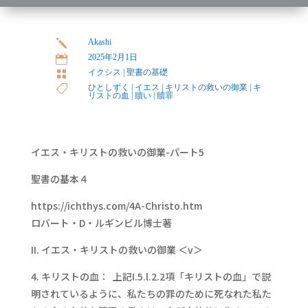
Akashi
j
2025年2月1日

イクシス
|
聖書の基礎

ひとしずく
|
イエス
|
キリストの救いの御業
|
キ

リストの血
|
贖い
|
贖罪
イエス・キリストの救いの御業-パート5
聖書の基本４
https://ichthys.com/4A-Christo.htm
ロバート・D・ルギンビル博士著
II. イエス・キリストの救いの御業 ＜v＞
4. キリストの血： 上記I.5.l.2.2項「キリストの血」で説
明されているように、私たちの罪のために死なれた私た