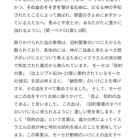
かつ、
その血のそそぎを受けるために、
父なる神の予知
されたところによって選ばれ、御霊のきよめにあずかっ
ている人たちへ。恵みと平安とが、あなたがたに豊かに
加わるように。(第一ペテロ1章1-2節)
振りかけられた血の象徴は、旧約聖書のいけにえからも
取られており、具体的には、神がご自身と来たるべき御
子のいけにえについて教えるためにイスラエルの民の間
で制定された儀式から取られています。 モーセは「契約
の書」（出エジプト記20-23章に要約されているモーセ
の律法）を読み終えると、「酬恩祭」のいけにえを捧げ
させ、その血をすべて集めさせました。 そして、モーセ
はこの血をすべての民に振りかけて、「見よ、契約の血
である」と言いました。 この血は、（旧約聖書のすべて
のいけにえに見られるように）激しい死を表します。そ
して「契約の血」という言葉は、誰かの死によってイス
ラエルの民が神と特別な契約を結んだことを意味してい
ます。この事実は、モーセが動物のいけにえの血をすべ