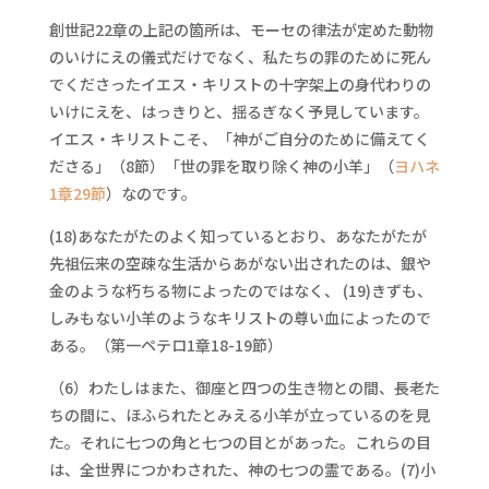
創世記22章の上記の箇所は、モーセの律法が定めた動物
のいけにえの儀式だけでなく、私たちの罪のために死ん
でくださったイエス・キリストの十字架上の身代わりの
いけにえを、はっきりと、揺るぎなく予見しています。
イエス・キリストこそ、「神がご自分のために備えてく
ださる」（8節）「世の罪を取り除く神の小羊」（
ヨハネ
1章29節
）なのです。
(18)あなたがたのよく知っているとおり、あなたがたが
先祖伝来の空疎な生活からあがない出されたのは、銀や
金のような朽ちる物によったのではなく、 (19)きずも、
しみもない小羊のようなキリストの尊い血によったので
ある。（第一ペテロ1章18-19節）
（6）わたしはまた、御座と四つの生き物との間、長老た
ちの間に、ほふられたとみえる小羊が立っているのを見
た。それに七つの角と七つの目とがあった。これらの目
は、全世界につかわされた、神の七つの霊である。(7)小