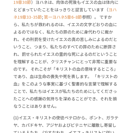
19章30節
）ヨハネは、肉体の死後もイエスの血は体内に
とどまっていたことをはっきりと証言しています（
ヨハ
ネ19章33-35節
;
第一ヨハネ5章6-8節
参照）。 ですか
ら、私たちが救われるのは、イエスの文字どおりの血に
よるのではなく、私たちの罪のために身代わりに裁か
れ、その刑罰を受けたイエスの真の苦しみによるのだと
いうこと、つまり、私たちのすべての罪のために断罪さ
れ、罰せられたイエスの霊的な死によるのだということ
を理解することが、クリスチャンにとって非常に重要な
のです。 それこそが「キリストの血の意味するところ」
であり、血は生命の喪失や死を表します。 「キリストの
血」をこのような事実に基づく聖書的な言葉で理解する
ことで、私たちはイエスが私たちのためにしてくださっ
たことへの感謝の気持ちを深めることができ、それを損
なうことはありません。
(1)イエス・キリストの使徒ペテロから、ポント、ガラテ
ヤ、カパドキヤ、アジヤおよびビテニヤに離散し寄留し
ている人たち、(2)すなわち、イエス・キリストに従い、