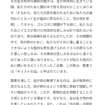
ちの主の有効な贖罪の働きは、主が肉体的に生きている
間、私たちのために闇の中で耐え忍ばれたことにありま
す（すなわち、私たちの罪を裁かれるために私たちの身
代わりとなって主が霊的に死なれたこと。次の項を参
照）。ですから、ゴルゴダに暗闇が下る前に、私たちの
ためにイエスが受けた肉体的な苦しみは計り知れないも
のであり、真の感謝を超えるものでしたが、その暗闇の
中で、世の罪のために、私たちが十分に推し量ることも
できないような霊的な死を遂げられたイエスの耐えられ
た激しい苦しみは、その事前の苦しみをはるかに凌ぐも
のであったに違いありません。キリストが私たち皆のた
めに贖いを与えてくださったこの業、この死は、聖書で
は「キリストの血」と呼ばれています。
聖書を通して、血が命の象徴であるのは、血が致命的に
流されるとき、命が終わるという非常に単純で理解しや
すい理由からです。これが、動物の血を摂取することさ
え禁じられている理由です。なぜなら、血は生き物の命
を表しているからです。また、これは「血の罪」の原則