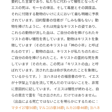
要約した言葉であり、私たちに代わって犠牲となったイ
エスの死は、モーセの律法、そして幕屋とその調度品、
それに付随する動物のいけにえにおいて最も明確に予表
されています。旧約聖書の信者が「しみも傷もない」動
物を捧げたように、それは完全なキリストの姿であり、
これらの動物が流した血は、ご自分の命を捧げられたキ
リストの尊い犠牲を表しています。動物はキリストを象
徴しています（そのためキリストは「神の小羊」と呼ば
れるのです）。動物の血は、キリストが私たちのために
ご自分の命を捧げられたこと、キリストの霊的な死を表
しています（そのため、この死は「キリストの血」と呼
ばれています。流された血は命が失われたことを象徴し
ているからです。） ヨハネはその福音書の中で、イエス
が十字架上で血を流して死んだのではないことを、非常
に意図的に記しています。 イエスは犠牲が終わると、自
らの意志で霊を「吐き出された」だけではありません。
（出血による死亡ではないことを明らかにするために：
マタイ27章50節
;
マルコ15章36節
;
ルカ23章46節
;
ヨハネ