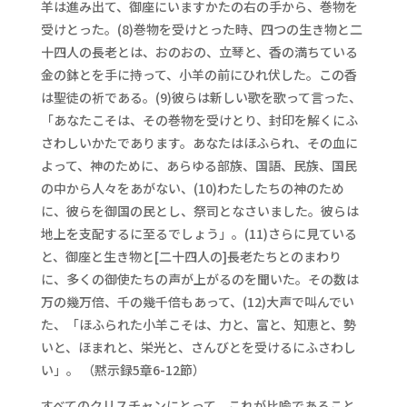
羊は進み出て、御座にいますかたの右の手から、巻物を
受けとった。(8)巻物を受けとった時、四つの生き物と二
十四人の長老とは、おのおの、立琴と、香の満ちている
金の鉢とを手に持って、小羊の前にひれ伏した。この香
は聖徒の祈である。(9)彼らは新しい歌を歌って言った、
「あなたこそは、その巻物を受けとり、封印を解くにふ
さわしいかたであります。あなたはほふられ、その血に
よって、神のために、あらゆる部族、国語、民族、国民
の中から人々をあがない、(10)わたしたちの神のため
に、彼らを御国の民とし、祭司となさいました。彼らは
地上を支配するに至るでしょう」。(11)さらに見ている
と、御座と生き物と[二十四人の]長老たちとのまわり
に、多くの御使たちの声が上がるのを聞いた。その数は
万の幾万倍、千の幾千倍もあって、(12)大声で叫んでい
た、「ほふられた小羊こそは、力と、富と、知恵と、勢
いと、ほまれと、栄光と、さんびとを受けるにふさわし
い」。 （黙示録5章6-12節）
すべてのクリスチャンにとって、これが比喩であること