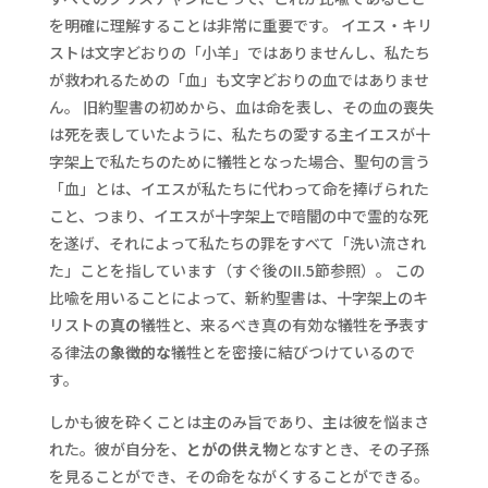
を明確に理解することは非常に重要です。 イエス・キリ
ストは文字どおりの「小羊」ではありませんし、私たち
が救われるための「血」も文字どおりの血ではありませ
ん。 旧約聖書の初めから、血は命を表し、その血の喪失
は死を表していたように、私たちの愛する主イエスが十
字架上で私たちのために犠牲となった場合、聖句の言う
「血」とは、イエスが私たちに代わって命を捧げられた
こと、つまり、イエスが十字架上で暗闇の中で霊的な死
を遂げ、それによって私たちの罪をすべて「洗い流され
た」ことを指しています（すぐ後のII.5節参照）。 この
比喩を用いることによって、新約聖書は、十字架上のキ
リストの
真の
犠牲と、来るべき真の有効な犠牲を予表す
る律法の
象徴的な
犠牲とを密接に結びつけているので
す。
しかも彼を砕くことは主のみ旨であり、主は彼を悩まさ
れた。彼が自分を、
とがの供え物
となすとき、その子孫
を見ることができ、その命をながくすることができる。