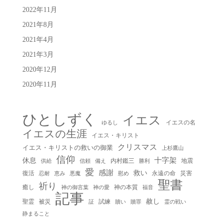
2022年11月
2021年8月
2021年4月
2021年3月
2020年12月
2020年11月
ひとしずく
イエス
イエスの名
ゆるし
イエスの生涯
イエス・キリスト
クリスマス
イエス・キリストの救いの御業
上杉鷹山
信仰
十字架
休息
内村鑑三
地震
供給
信頼
備え
勝利
愛
感謝
救い
復活
永遠の命
災害
慰め
忍耐
恵み
悪魔
聖書
祈り
癒し
神の本質
神の御言葉
福音
神の愛
記事
赦し
聖霊
被災
試練
贖い
贖罪
証
霊の戦い
静まること