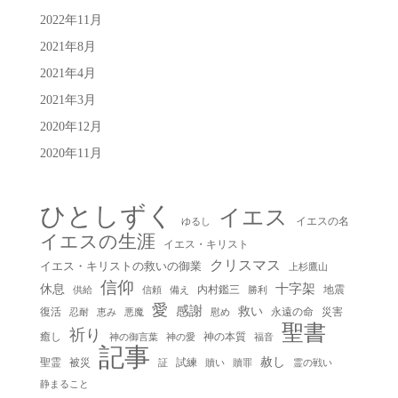
2022年11月
2021年8月
2021年4月
2021年3月
2020年12月
2020年11月
ひとしずく
イエス
イエスの名
ゆるし
イエスの生涯
イエス・キリスト
クリスマス
イエス・キリストの救いの御業
上杉鷹山
信仰
十字架
休息
内村鑑三
地震
供給
信頼
備え
勝利
愛
感謝
救い
復活
永遠の命
災害
慰め
忍耐
恵み
悪魔
聖書
祈り
癒し
神の本質
神の御言葉
福音
神の愛
記事
赦し
聖霊
被災
試練
贖い
贖罪
証
霊の戦い
静まること