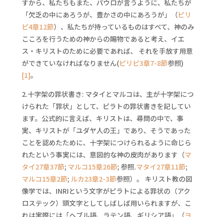
すから、私たちもまた、パウロが言うように、私たちが
「欠乏の中にあろうが、豊かさの中にあろうが」（
ピリ
ピ4章12節
）、私たちが持っているものはすべて、神のみ
こころを行うための神からの賜物であると考え、イエ
ス・キリストのために必要であれば、 それを手放す用意
ができていなければなりません(
ピリピ3章7-8節
参照)
[1]
。
2.十字架の罪状書き: マタイとマルコは、主が十字架につ
けられた「罪状」として、ピラトの罪状書きを記してい
ます。公式的に言えば、キリストは、尋問の中で、事
実、キリストが「ユダヤ人の王」であり、そうであった
ことを認めたために、十字架につけられるように命じら
れたという事実には、意図的な神の皮肉があります（
マ
タイ27章37節
;
マルコ15章26節
; 参照.
マタイ27章11節
;
マルコ15章2節
;
ルカ23章2-3節
参照）。 キリスト教の図
像学では、INRIという文字がピラトによる罪状の（アク
ロステック）頭文字としてしばしば用いられますが、こ
れは実際には「ヘブル語、ラテン語、ギリシア語」（
ヨ