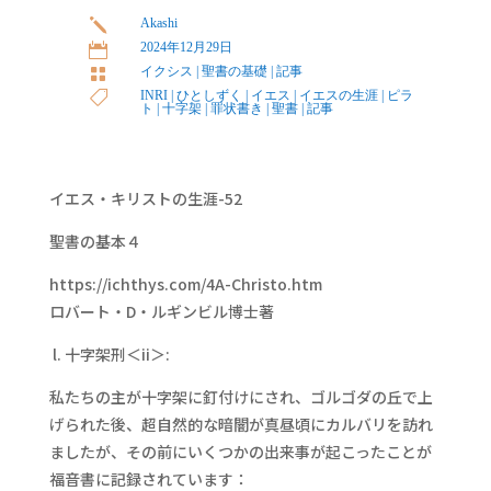
Akashi
j
2024年12月29日

イクシス
|
聖書の基礎
|
記事

INRI
|
ひとしずく
|
イエス
|
イエスの生涯
|
ピラ

ト
|
十字架
|
罪状書き
|
聖書
|
記事
イエス・キリストの生涯-52
聖書の基本４
https://ichthys.com/4A-Christo.htm
ロバート・D・ルギンビル博士著
l. 十字架刑＜ii＞:
私たちの主が十字架に釘付けにされ、ゴルゴダの丘で上
げられた後、超自然的な暗闇が真昼頃にカルバリを訪れ
ましたが、その前にいくつかの出来事が起こったことが
福音書に記録されています：