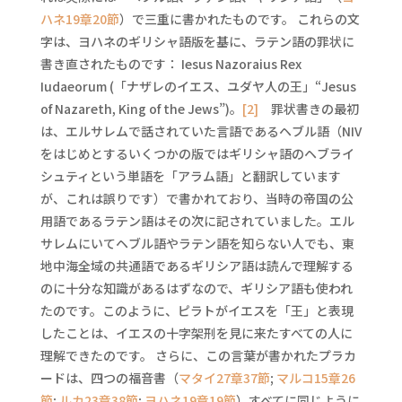
ハネ19章20節
）で三重に書かれたものです。 これらの文
字は、ヨハネのギリシャ語版を基に、ラテン語の罪状に
書き直されたものです： Iesus Nazoraius Rex
Iudaeorum (「ナザレのイエス、ユダヤ人の王」“Jesus
of Nazareth, King of the Jews”)。
[2]
罪状書きの最初
は、エルサレムで話されていた言語であるヘブル語（NIV
をはじめとするいくつかの版ではギリシャ語のヘブライ
シュティという単語を「アラム語」と翻訳しています
が、これは誤りです）で書かれており、当時の帝国の公
用語であるラテン語はその次に記されていました。エル
サレムにいてヘブル語やラテン語を知らない人でも、東
地中海全域の共通語であるギリシア語は読んで理解する
のに十分な知識があるはずなので、ギリシア語も使われ
たのです。このように、ピラトがイエスを「王」と表現
したことは、イエスの十字架刑を見に来たすべての人に
理解できたのです。 さらに、この言葉が書かれたプラカ
ードは、四つの福音書（
マタイ27章37節
;
マルコ15章26
節
;
ルカ23章38節
;
ヨハネ19章19節
）すべてに同じように