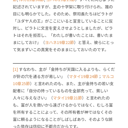
記述されていますが、主の十字架に取り付けられ、誰の
目にも明らかでした。そのため、祭司長たちはピラトが
「ユダヤ人の王」がここにいると宣言していることに反
対し、ピラトに文言を変えさせようとしましたが、ピラ
トはそれを拒否し、「わたしが書いたことは、書いたま
まにしておけ」（
ヨハネ19章22節
）と答え、彼らにとっ
て気まずいこの真実をそのままにしておいたのです。
[1]
すなわち、主が「金持ちが天国に入るよりも、らくだ
が針の穴を通る方が易しい」（
マタイ19章24節
；
マルコ
10章25節
）と言われたのも、また、主が金持ちの若い支
配者に「自分の持っているものを全部売って、貧しい
人々に与えなさい」（
マタイ19章21節
）と言われたの
も、富が人を救いから遠ざけるからではなく、むしろ富
を所有することによって、その所有者が神ではなくその
富に頼るようになることがしばしばあり、そのような誤
った依存は信仰に不都合だからです。