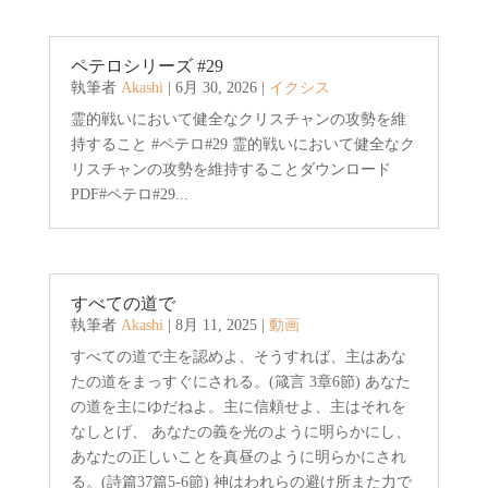
ペテロシリーズ #29
執筆者
Akashi
|
6月 30, 2026
|
イクシス
霊的戦いにおいて健全なクリスチャンの攻勢を維
持すること #ペテロ#29 霊的戦いにおいて健全なク
リスチャンの攻勢を維持することダウンロード
PDF#ペテロ#29...
すべての道で
執筆者
Akashi
|
8月 11, 2025
|
動画
すべての道で主を認めよ、そうすれば、主はあな
たの道をまっすぐにされる。(箴言 3章6節) あなた
の道を主にゆだねよ。主に信頼せよ、主はそれを
なしとげ、 あなたの義を光のように明らかにし、
あなたの正しいことを真昼のように明らかにされ
る。(詩篇37篇5-6節) 神はわれらの避け所また力で