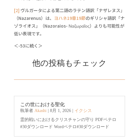
[2]
ヴルガータによる第二語のラテン語訳「ナザレヌス」
（Nazarenus）は、
ヨハネ19章19節
のギリシャ語訳「ナ
ゾライオス」（Nazoraios- Ναζωραῖος）よりも可能性が
低い表現です。
＜-53に続く＞
他の投稿もチェック
この世における聖化
執筆者
Akashi
|
8月 1, 2026
|
イクシス
霊的戦いにおけるクリスチャンの守り PDFペテロ
#30ダウンロード Wordペテロ#30ダウンロード