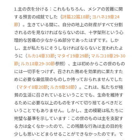
1.主の衣を分ける：これももちろん、メシアの苦難に関
する預言の成就でした（
詩篇22篇18節
;
ヨハネ19章24
節
）。生きている間に、自分の地上の財産がすべて分割
されるのを見なければならないのは、十字架刑という心
理的な苦痛の少なからぬ部分であったはずです。しか
し、主が私たちにそうしなければならないと言われたよ
うに（
ルカ14章33節
;
マタイ19章29節
;
マルコ10章29-30
節
;
ルカ18章29-30節
参照）、主は初めからこの世のもの
には一切手をつけず、召された務めを効果的に果たすた
めに必要な最低限のものしか持っておられませんでした
（
マタイ8章20節
;
ルカ9章58節
）。これは、私たちが極
貧の生活に召されているということでも、生命を維持す
るために必要な以上のものをすべて切り捨てるべきだと
いうことでもありません。しかし、主の模範は私たちに
完璧な基準を示しています：この世のものは主を支配す
る力は全くなかったので、この残酷な行為は主の目的を
少しも思いとどまらせることができなかったのです。で