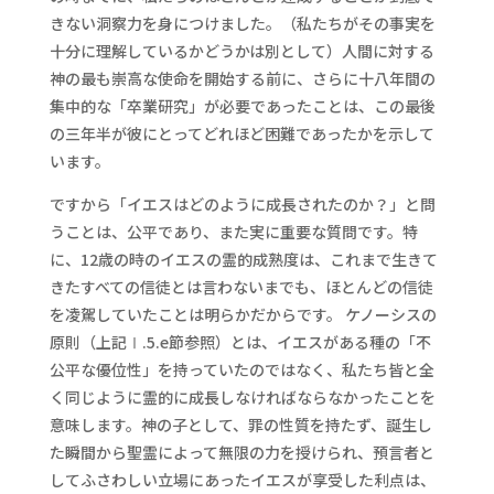
きない洞察力を身につけました。（私たちがその事実を
十分に理解しているかどうかは別として）人間に対する
神の最も崇高な使命を開始する前に、さらに十八年間の
集中的な「卒業研究」が必要であったことは、この最後
の三年半が彼にとってどれほど困難であったかを示して
います。
ですから「イエスはどのように成長されたのか？」と問
うことは、公平であり、また実に重要な質問です。特
に、12歳の時のイエスの霊的成熟度は、これまで生きて
きたすべての信徒とは言わないまでも、ほとんどの信徒
を凌駕していたことは明らかだからです。 ケノーシスの
原則（上記Ⅰ.5.e節参照）とは、イエスがある種の「不
公平な優位性」を持っていたのではなく、私たち皆と全
く同じように霊的に成長しなければならなかったことを
意味します。神の子として、罪の性質を持たず、誕生し
た瞬間から聖霊によって無限の力を授けられ、預言者と
してふさわしい立場にあったイエスが享受した利点は、