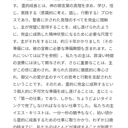
す。 霊的成長とは、神の御言葉の真理を求め、学び、信
じ、実践する（意識的に考え、話し、行動する）プロセ
スであり、聖書に示された真理のすべてを完全に理解
し、主が完璧に習得することを、成し遂げられたよう
に、完全に成熟した精神状態になるために必要な尺度で
す。主がそれをするには、約三十年かかりました（その
準備には、彼の宣教に必要な準備期間も含まれます。こ
れについては以下を参照）。 私たちの主は、罪深い時間
の浪費には決して関与されず、さらに重要なことは、主
がこの世に遣わされ、来られた目的に徹底的に専心さ
れ、御父への愛が主のすべての思考と行動を支配された
ということです。 そのため、霊的に完全に成熟するとい
う個人的に不可欠な準備を成し遂げることは、主にとっ
て「第一の仕事」であり、しかも、ちょうどよいタイミ
ングで完了しなければならない仕事でした。 私たちの主
イエス・キリストは、一分一秒の猶予もなく、幼い頃か
ら霊的に成長するための仕事に取りかかり、わずか12歳
の時までに、私たちのほとんどが達成することが到底で