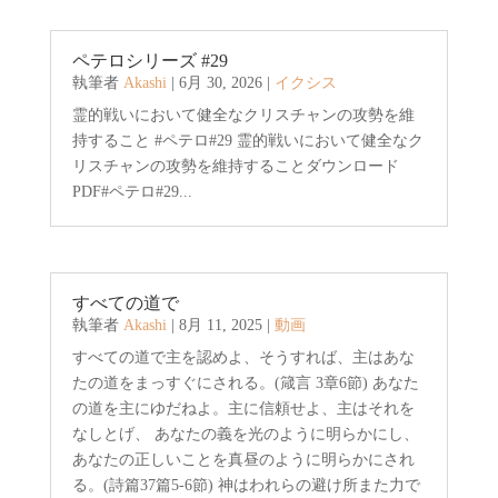
ペテロシリーズ #29
執筆者
Akashi
|
6月 30, 2026
|
イクシス
霊的戦いにおいて健全なクリスチャンの攻勢を維
持すること #ペテロ#29 霊的戦いにおいて健全なク
リスチャンの攻勢を維持することダウンロード
PDF#ペテロ#29...
すべての道で
執筆者
Akashi
|
8月 11, 2025
|
動画
すべての道で主を認めよ、そうすれば、主はあな
たの道をまっすぐにされる。(箴言 3章6節) あなた
の道を主にゆだねよ。主に信頼せよ、主はそれを
なしとげ、 あなたの義を光のように明らかにし、
あなたの正しいことを真昼のように明らかにされ
る。(詩篇37篇5-6節) 神はわれらの避け所また力で