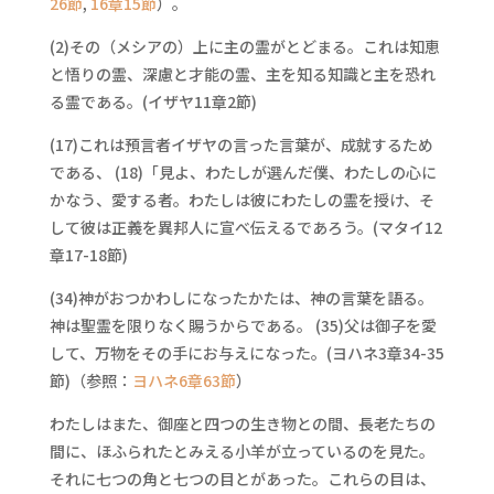
26節
,
16章15節
）。
(2)その（メシアの）上に主の霊がとどまる。これは知恵
と悟りの霊、深慮と才能の霊、主を知る知識と主を恐れ
る霊である。(イザヤ11章2節)
(17)これは預言者イザヤの言った言葉が、成就するため
である、 (18)「見よ、わたしが選んだ僕、わたしの心に
かなう、愛する者。わたしは彼にわたしの霊を授け、そ
して彼は正義を異邦人に宣べ伝えるであろう。(マタイ12
章17-18節)
(34)神がおつかわしになったかたは、神の言葉を語る。
神は聖霊を限りなく賜うからである。 (35)父は御子を愛
して、万物をその手にお与えになった。(ヨハネ3章34-35
節)（参照：
ヨハネ6章63節
）
わたしはまた、御座と四つの生き物との間、長老たちの
間に、ほふられたとみえる小羊が立っているのを見た。
それに七つの角と七つの目とがあった。これらの目は、