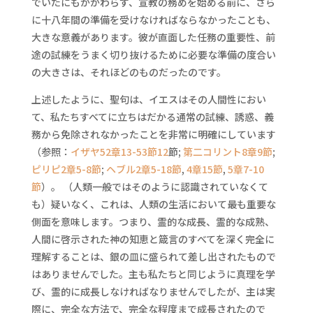
でいたにもかかわらず、宣教の務めを始める前に、さら
に十八年間の準備を受けなければならなかったことも、
大きな意義があります。彼が直面した任務の重要性、前
途の試練をうまく切り抜けるために必要な準備の度合い
の大きさは、それほどのものだったのです。
上述したように、聖句は、イエスはその人間性におい
て、私たちすべてに立ちはだかる通常の試練、誘惑、義
務から免除されなかったことを非常に明確にしています
（参照：
イザヤ52章13-53節12
節;
第二コリント8章9節
;
ピリピ2章5-8節
;
ヘブル2章5-18節
,
4章15節
,
5章7-10
節
）。 （人類一般ではそのように認識されていなくて
も）疑いなく、これは、人類の生活において最も重要な
側面を意味します。つまり、霊的な成長、霊的な成熟、
人間に啓示された神の知恵と箴言のすべてを深く完全に
理解することは、銀の皿に盛られて差し出されたもので
はありませんでした。主も私たちと同じように真理を学
び、霊的に成長しなければなりませんでしたが、主は実
際に、完全な方法で、完全な程度まで成長されたので