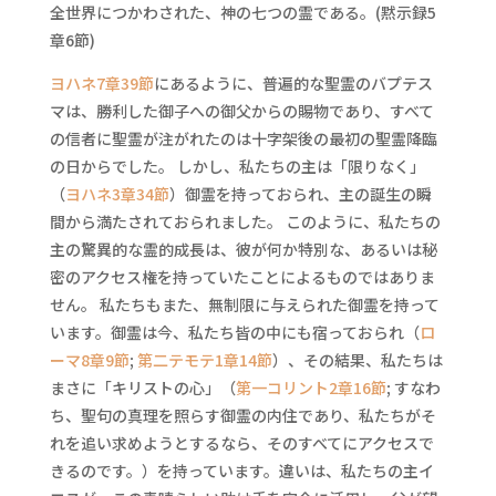
全世界につかわされた、神の七つの霊である。(黙示録5
章6節)
ヨハネ7章39節
にあるように、普遍的な聖霊のバプテス
マは、勝利した御子への御父からの賜物であり、すべて
の信者に聖霊が注がれたのは十字架後の最初の聖霊降臨
の日からでした。 しかし、私たちの主は「限りなく」
（
ヨハネ3章34節
）御霊を持っておられ、主の誕生の瞬
間から満たされておられました。 このように、私たちの
主の驚異的な霊的成長は、彼が何か特別な、あるいは秘
密のアクセス権を持っていたことによるものではありま
せん。 私たちもまた、無制限に与えられた御霊を持って
います。御霊は今、私たち皆の中にも宿っておられ（
ロ
ーマ8章9節
;
第二テモテ1章14節
）、その結果、私たちは
まさに「キリストの心」（
第一コリント2章16節
; すなわ
ち、聖句の真理を照らす御霊の内住であり、私たちがそ
れを追い求めようとするなら、そのすべてにアクセスで
きるのです。）を持っています。違いは、私たちの主イ