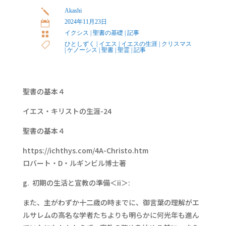
Akashi
j
2024年11月23日

イクシス
|
聖書の基礎
|
記事

ひとしずく
|
イエス
|
イエスの生涯
|
クリスマス

|
ケノーシス
|
聖書
|
聖霊
|
記事
聖書の基本４
イエス・キリストの生涯-24
聖書の基本４
https://ichthys.com/4A-Christo.htm
ロバート・D・ルギンビル博士著
g. 初期の生活と宣教の準備＜ii＞:
また、主がわずか十二歳の時までに、御言葉の理解がエ
ルサレムの高名な学者たちよりも明らかに何光年も進ん