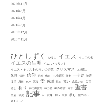
2022年11月
2021年8月
2021年4月
2021年3月
2020年12月
2020年11月
ひとしずく
イエス
イエスの名
ゆるし
イエスの生涯
イエス・キリスト
クリスマス
イエス・キリストの救いの御業
上杉鷹山
信仰
十字架
休息
内村鑑三
地震
供給
信頼
備え
勝利
愛
感謝
救い
復活
永遠の命
災害
慰め
忍耐
恵み
悪魔
聖書
祈り
癒し
神の本質
神の御言葉
福音
神の愛
記事
赦し
聖霊
被災
試練
贖い
贖罪
証
霊の戦い
静まること