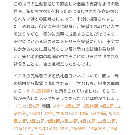
この世での生涯を通じて直面した悪魔の異常なまでの敵
対や、私たちすべてを救うために遣わされた使命の信じ
られないほどの困難さによって、十分に相殺されまし
た。それは、御父に完全に献身し、完璧で罪のない人生
を送りながら、霊的に完璧に成長することだけでなく、
十字架にかかる前のミニストリーを完璧に行い、十字架
にかかるために最も恐ろしい反対勢力の試練を乗り越
え、天と地の間の暗闇の中でそこに架けられて世の罪を
背負うことも、彼の挑戦だったからです。
イエスの先駆者である洗礼者ヨハネについて、彼は「母
の胎内から聖霊に満たされる」（すなわち、誕生の瞬間
から；
ルカ1章15節
）と預言されていました。 そして、
彼が予告したメシヤもそうであったことは確かでしょう
（
ミカ3章8節
; 参照.
マタイ3章11節
,
3章16節
,
4章1節
,
12
章28節
,
12章31-32節
;
マルコ1章8-12節
,
3章29節
;
ルカ3
章16節
,
3章22節
,
4章1節
,
4章14節
,
4章18節
,
11章13節
,
12章10節
;
ヨハネ1章32-33節
;
7章39節
,
14章26節
,
15章