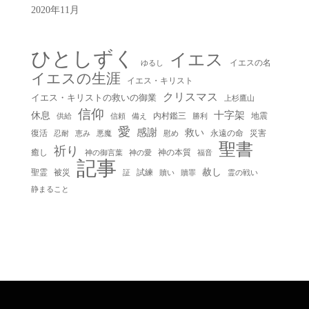
2020年11月
ひとしずく
イエス
イエスの名
ゆるし
イエスの生涯
イエス・キリスト
クリスマス
イエス・キリストの救いの御業
上杉鷹山
信仰
十字架
休息
内村鑑三
地震
供給
信頼
備え
勝利
愛
感謝
救い
復活
永遠の命
災害
慰め
忍耐
恵み
悪魔
聖書
祈り
癒し
神の本質
神の御言葉
福音
神の愛
記事
赦し
聖霊
被災
試練
贖い
贖罪
証
霊の戦い
静まること