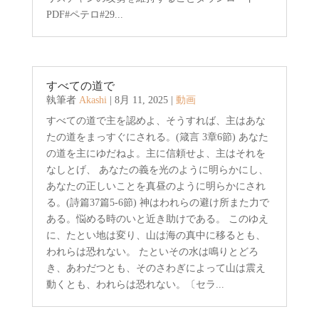
PDF#ペテロ#29...
すべての道で
執筆者
Akashi
|
8月 11, 2025
|
動画
すべての道で主を認めよ、そうすれば、主はあな
たの道をまっすぐにされる。(箴言 3章6節) あなた
の道を主にゆだねよ。主に信頼せよ、主はそれを
なしとげ、 あなたの義を光のように明らかにし、
あなたの正しいことを真昼のように明らかにされ
る。(詩篇37篇5-6節) 神はわれらの避け所また力で
ある。悩める時のいと近き助けである。 このゆえ
に、たとい地は変り、山は海の真中に移るとも、
われらは恐れない。 たといその水は鳴りとどろ
き、あわだつとも、そのさわぎによって山は震え
動くとも、われらは恐れない。〔セラ...