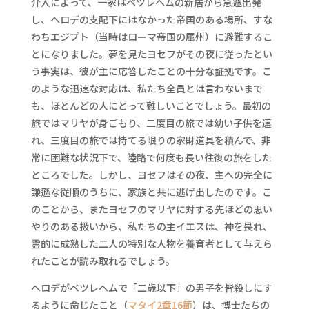
介入によって、一家はベツレヘムの新居から急遽出発
し、ヘロデの支配下にはなかった帝国のある場所、すな
わちエジプト（当時はローマ帝国の属州）に避難するこ
とになりました。夢を見たヨセフがその夜に従ったとい
う事実は、彼が主に応答したことの十分な証拠です。こ
のような迅速な対応は、私たち全員とは言わないまで
も、ほとんどの人にとって難しいことでしょう。最初の
旅ではマリヤが身ごもり、二度目の旅では幼い子供を連
れ、三度目の旅では持てる限りの家財道具を積んで、非
常に困難な状況下で、陸路で何度も長い往復の旅をした
ところでした。しかし、ヨセフはその夜、主への完全に
謙遜な従順のうちに、家族と共に逃げ出したのです。こ
のことから、またヨセフのマリヤに対する先ほどの思い
やりのある扱いから、私たちの主イエスは、神を畏れ、
霊的に成熟した二人の特別な人物を養育者として与えら
れたことが読み取れるでしょう。
ヘロデがベツレヘムで「二歳以下」の男子を皆殺しにす
るように命じたこと（
マタイ2章16節
）は、博士たちの