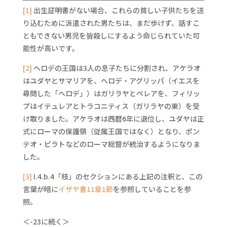
[1]
出生証明書がない場合、これらの貧しい子供たちを送
り込むために派遣された男たちは、まだ歩けず、話すこ
ともできない男児を皆殺しにするよう命じられていた可
能性が高いです。
[2]
ヘロデの王国は3人の息子たちに分割され、アケラオ
はユダヤとサマリアを、ヘロデ・アグリッパ（イエスを
尋問した「ヘロデ」）はガリラヤとペレアを、フィリッ
プはイテュレアとトラコニティス（ガリラヤの東）を受
け取りました。アケラオは西暦6年に退位し、ユダヤは正
式にローマの保護領（従属王国ではなく）となり、ポン
テオ・ピラトなどのローマ総督が統治するようになりま
した。
[3]
I.4.b.4「枝」のセクションにある上記の注釈と、この
言葉が暗に
イザヤ書11章1節
を参照していることを参
照。
＜-23に続く＞