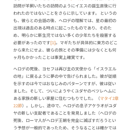
訪問が羊飼いたちの訪問のようにイエスの誕生直後に行
われたのではないことをさらに示しています。 というの
も、彼らとの会話の後、ヘロデの理解では、星の最初の
出現は過去のある時点に起こったものであり、そのた
め、明らかに新生児ではない多くの少年たちを殺害する
必要があったのです
[1]
。マギたちが具体的に東方のどこ
から来たにせよ、彼らの旅とその準備には少なくとも何
ヶ月もかかったことは事実上確実です。
ヘロデの死後、ヨセフは再び主の天使から「イスラエル
の地」に戻るように夢の中で告げられました。彼が従順
を示すのは今ではおなじみのパターンですが、彼は従い
ました。そして、ついにようやくユダヤのベツレヘムに
ある家族の新しい家屋に住むつもりでした。（
マタイ2章
22節
）。しかし、途中で、ヘロデの息子アケラオがユダ
ヤの新しい支配者であることを発見しました（ヘロデの
死後、ローマ人がヘロデ王朝を完全に滅ぼすだろうとい
う予想が一般的であったため、そうなることは確かでは