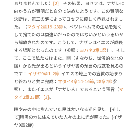
ありませんでした）
[2]
。その結果、ヨセフは、ナザレに
向かう方が賢明だと自分で決めたようです。この賢明な
決断は、第三の夢によってヨセフに優しく承認されまし
た。（
マタイ2章19-23節
)、ベツレヘムでの生活を短く
して捨てたのは間違いだったのではないかという思いか
ら解放されたのです。こうして、ナザレはイエスが成長
する場所となったのです（参照：
ヨハネ2章1節
）。 そし
て、ここで私たちはまた、闇（すなわち、世俗的な北の
国）から光が出るというイザヤ書の預言の成就を見るの
です：
イザヤ9章1-2節
-イエスの地上での宣教の始まり
と終わりと共に完成：
マタイ4章14-16節
,
28章7節
参
照）、またイエスが「ナザレ人」であるという預言（
マ
タイ2章23節
）
[3]
。
暗やみの中に歩んでいた民は大いなる光を見た。[そし
て]暗黒の地に住んでいた人々の上に光が照った。(イザ
ヤ9章2節)