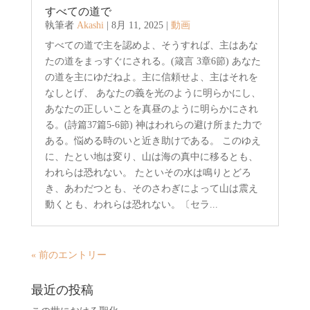
すべての道で
執筆者
Akashi
|
8月 11, 2025
|
動画
すべての道で主を認めよ、そうすれば、主はあな
たの道をまっすぐにされる。(箴言 3章6節) あなた
の道を主にゆだねよ。主に信頼せよ、主はそれを
なしとげ、 あなたの義を光のように明らかにし、
あなたの正しいことを真昼のように明らかにされ
る。(詩篇37篇5-6節) 神はわれらの避け所また力で
ある。悩める時のいと近き助けである。 このゆえ
に、たとい地は変り、山は海の真中に移るとも、
われらは恐れない。 たといその水は鳴りとどろ
き、あわだつとも、そのさわぎによって山は震え
動くとも、われらは恐れない。〔セラ...
« 前のエントリー
最近の投稿