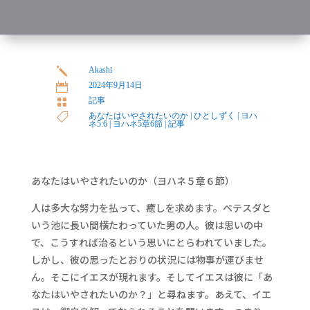
Akashi
j
2024年9月14日

記事

あなたはいやされたいのか
|
ひとしずく
|
ヨハ

ネ5:6
|
ヨハネ5章6節
|
記事
あなたはいやされたいのか（ヨハネ５章６節）
人は多大な努力を払って、癒しを求めます。ベテスダと
いう池に長い間横たわっていた男の人。彼は思いの中
で、こうすれば治るという思いにとらわれていました。
しかし、彼の思ったとおりの状況には物事が運びませ
ん。そこにイエスが現れます。そしてイエスは彼に「あ
なたはいやされたいのか？」と尋ねます。あえて、イエ