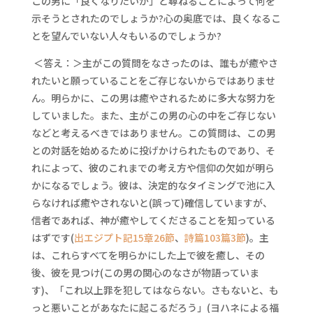
この男に「良くなりたいか」と尋ねることによって何を
示そうとされたのでしょうか?心の奥底では、良くなるこ
とを望んでいない人々もいるのでしょうか?
＜答え：＞主がこの質問をなさったのは、誰もが癒やさ
れたいと願っていることをご存じないからではありませ
ん。明らかに、この男は癒やされるために多大な努力を
していました。また、主がこの男の心の中をご存じない
などと考えるべきではありません。この質問は、この男
との対話を始めるために投げかけられたものであり、そ
れによって、彼のこれまでの考え方や信仰の欠如が明ら
かになるでしょう。彼は、決定的なタイミングで池に入
らなければ癒やされないと(誤って)確信していますが、
信者であれば、神が癒やしてくださることを知っている
はずです(
出エジプト記15章26節
、
詩篇103篇3節
)。主
は、これらすべてを明らかにした上で彼を癒し、その
後、彼を見つけ(この男の関心のなさが物語っていま
す)、「これ以上罪を犯してはならない。さもないと、も
っと悪いことがあなたに起こるだろう」(ヨハネによる福