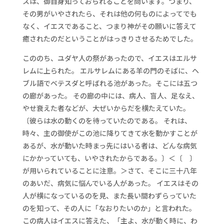
スは、御自身知っておられることを問います。つまり、
その男がいやされたら、それは他の何ものによってでも
なく、イエスであること、つまり神がその願いに答えて
癒されたのだということがはっきりさせるためでした。
こののち、ユダヤ人の祭があったので、イエスはエルサ
レムに上られた。 エルサレムにある羊の門のそばに、ヘ
ブル語でベテスダと呼ばれる池があった。そこには五つ
の廊があった。 その廊の中には、病人、盲人、足なえ、
やせ衰えた者などが、大ぜいからだを横たえていた。
〔彼らは水の動くのを待っていたのである。 それは、
時々、主の御使がこの池に降りてきて水を動かすことが
あるが、水が動いた時まっ先にはいる者は、どんな病気
にかかっていても、いやされたからである。〕＜〔 〕
が用いられていることに注意。＞さて、そこに三十八年
のあいだ、病気に悩んでいる人があった。 イエスはその
人が横になっているのを見、また長い間わずらっていた
のを知って、その人に「なおりたいのか」と言われた。
この病人はイエスに答えた、「主よ、水が動く時に、わ