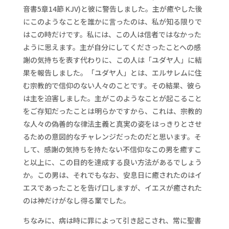
音書5章14節 KJV)と彼に警告しました。主が癒やした後
にこのようなことを誰かに言ったのは、私が知る限りで
はこの時だけです。私には、この人は信者ではなかった
ように思えます。主が自分にしてくださったことへの感
謝の気持ちを表す代わりに、この人は「ユダヤ人」に結
果を報告しました。「ユダヤ人」とは、エルサレムに住
む宗教的で信仰のない人々のことです。その結果、彼ら
は主を迫害しました。主がこのようなことが起こること
をご存知だったことは明らかですから、これは、宗教的
な人々の偽善的な律法主義と真実の姿をはっきりとさせ
るための意図的なチャレンジだったのだと思います。そ
して、感謝の気持ちを持たない不信仰なこの男を癒すこ
と以上に、この目的を達成する良い方法があるでしょう
か。この男は、それでもなお、安息日に癒されたのはイ
エスであったことを告げ口しますが、イエスが癒された
のは神だけがなし得る業でした。
ちなみに、病は時に罪によって引き起こされ、常に聖書