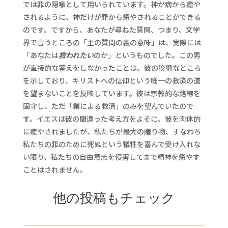
では罪の隠喩として用いられています。神が病から癒や
されるように、神だけが罪から癒やされることができる
のです。ですから、あなたが尋ねた質問、つまり、文学
界で言うところの「主の質問の裏の意味」は、実際には
「あなたは
救われたい
のか」というものでした。この男
が直接的な答えをしなかったことは、彼の狡猾なところ
を示しており、キリストへの信仰という唯一の救済の道
を望まないことを反映しています。彼は宗教的な路線を
固守し、ただ「業による救済」のみを望んでいたので
す。イエスは彼の間違った考え方をよそに、彼を肉体的
に癒やされましたが、私たちが最大の贈り物、すなわち
私たちの罪のために死ぬという犠牲を喜んで受け入れな
い限り、私たちの自由意志を侵害してまで精神を癒やす
ことはされません。
他の投稿もチェック