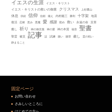
イエスの生涯
イエス・キリスト
クリスマス
イエス・キリストの救いの御業
上杉鷹山
信仰
十字架
休息
内村鑑三
地震
供給
信頼
備え
勝利
愛
感謝
救い
復活
永遠の命
災害
慰め
忍耐
恵み
悪魔
聖書
祈り
癒し
神の本質
神の御言葉
福音
神の愛
記事
赦し
聖霊
被災
試練
贖い
贖罪
証
霊の戦い
静まること
固定ページ
お問い合わせ
さみしいところに
はじめての方へ