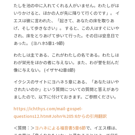
たしを池の中に入れてくれる人がいません。わたしがは
いりかけると、ほかの人が先に降りて行くのです」。 イ
エスは彼に言われた、「起きて、あなたの床を取りあ
げ、そして歩きなさい」。 すると、この人はすぐにいや
され、床をとりあげて歩いて行った。その日は安息日で
あった。 (ヨハネ5章1-9節)
わたしは主である、これがわたしの名である。わたしは
わが栄光をほかの者に与えない。また、わが誉を刻んだ
像に与えない。 (イザヤ42章8節)
イクシスのサイトにヨハネ５章にある、「あなたはいや
されたいのか」という質問についての質問と答えがあり
ましたので、以下に付けておきます。ご参照ください。
https://ichthys.com/mail-gospel-
questions12.htm#John%205:6からの引用翻訳
＜質問：＞
ヨハネによる福音書5章6節
で、イエス様は、