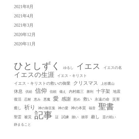
2021年8月
2021年4月
2021年3月
2020年12月
2020年11月
ひとしずく
イエス
イエスの名
ゆるし
イエスの生涯
イエス・キリスト
クリスマス
イエス・キリストの救いの御業
上杉鷹山
信仰
十字架
休息
内村鑑三
地震
供給
信頼
備え
勝利
愛
感謝
救い
復活
永遠の命
災害
慰め
忍耐
恵み
悪魔
聖書
祈り
癒し
神の本質
神の御言葉
福音
神の愛
記事
赦し
聖霊
被災
試練
贖い
贖罪
証
霊の戦い
静まること