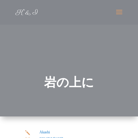
岩の上に
Akashi
j