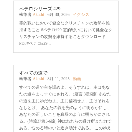
ペテロシリーズ #29
執筆者
Akashi
|
6月 30, 2026
|
イクシス
霊的戦いにおいて健全なクリスチャンの攻勢を維
持すること #ペテロ#29 霊的戦いにおいて健全なク
リスチャンの攻勢を維持することダウンロード
PDF#ペテロ#29...
すべての道で
執筆者
Akashi
|
8月 11, 2025
|
動画
すべての道で主を認めよ、そうすれば、主はあな
たの道をまっすぐにされる。(箴言 3章6節) あなた
の道を主にゆだねよ。主に信頼せよ、主はそれを
なしとげ、 あなたの義を光のように明らかにし、
あなたの正しいことを真昼のように明らかにされ
る。(詩篇37篇5-6節) 神はわれらの避け所また力で
ある。悩める時のいと近き助けである。 このゆえ