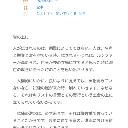
2024年8月19日

記事

ひとしずく
|
聞いて行う者
|
記事

岩の上に
人が試されるのは、困難によってではない。人は、名声
と栄誉と富を得ている時、試される…これは、ルシファ
ーが高められ、自分が神の立場に立てると思った時に滅
亡の裁きに至った時のことを思い出させます。
人間的にいかに、良いように見えても、神を認めてい
ないなら、試練の嵐が来た時、崩れていきます、なぜな
ら、それはキリストの言葉とその実行という土台の上に
立てられていないからです。
試練の洪水は、必ず来ます。それは御言葉で言ってい
ることだからです。砂地に建てる家の、洪水における結
末…それはひどい、とあります。