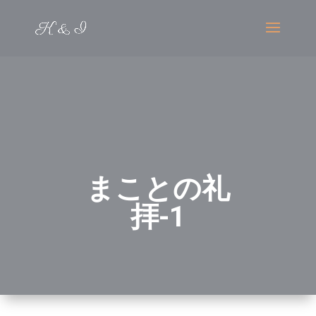
まことの礼
拝-1