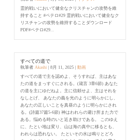
霊的戦いにおいて健全なクリスチャンの攻勢を維
持すること #ペテロ#29 霊的戦いにおいて健全なク
リスチャンの攻勢を維持することダウンロード
PDF#ペテロ#29...
すべての道で
執筆者
Akashi
|
8月 11, 2025
|
動画
すべての道で主を認めよ、そうすれば、主はあな
たの道をまっすぐにされる。(箴言 3章6節) あなた
の道を主にゆだねよ。主に信頼せよ、主はそれを
なしとげ、 あなたの義を光のように明らかにし、
あなたの正しいことを真昼のように明らかにされ
る。(詩篇37篇5-6節) 神はわれらの避け所また力で
ある。悩める時のいと近き助けである。 このゆえ
に、たとい地は変り、山は海の真中に移るとも、
われらは恐れない。 たといその水は鳴りとどろ