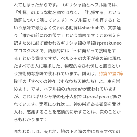
れてしまったからです。（ギリシャ語とヘブル語では、
「礼拝」のような動名詞ではなく、「礼拝する」という
動詞について話しています）ヘブル語で「礼拝する」と
いう意味で最もよく使われる動詞はshachahで、文字通
り「誰かの前にひれ伏す」という意味です；この考えを
訳すために必ず使われるギリシャ語の単語はproskuneo
プロスクネオで、語源的には「～に向かって接吻をす
る」という意味ですが、ペルシャの大王が彼の前に現れ
たすべての人に要求した、物理的なひれ伏しと服従とい
う技術的な意味で使われています。例えば、
詩篇97篇7節
後半の「すべての神々（すなわち天使たち）よ、主を崇
めよ！」では、ヘブル語の
shachahが
使われています
が、これはギリシャ語の七十人訳では
proskyneoと
訳さ
れています。実際にひれ伏し、神の栄光ある御姿を受け
入れ、感謝することを感情的に示すことは、次のことか
らもわかります：
またわたしは、天と地、地の下と海の中にあるすべての