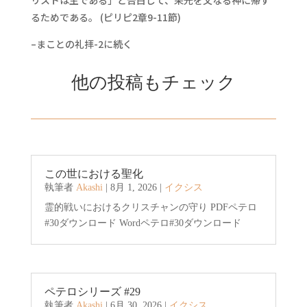
リストは主である」と告白して、栄光を父なる神に帰す
るためである。 (ピリピ2章9-11節)
–まことの礼拝-2に続く
他の投稿もチェック
この世における聖化
執筆者
Akashi
|
8月 1, 2026
|
イクシス
霊的戦いにおけるクリスチャンの守り PDFペテロ
#30ダウンロード Wordペテロ#30ダウンロード
ペテロシリーズ #29
執筆者
Akashi
|
6月 30, 2026
|
イクシス