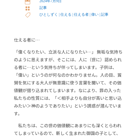
2024年7月9日

記事

ひとしずく
|
仕える
|
仕える者
|
偉い
|
記事

仕える者に…
「偉くなりたい、立派な人になりたい…」 無垢な気持ち
のように思えますが、そこには、人に（世に）認められ
る者に…という気持ちが伴ってしまいます。子供は、
「偉い」というのが何なのかわかりません。人の目、賞
賛を気にする大人が無意識に使う言葉を聞いて、その価
値観が摺り込まれてしまいます。なにより、罪の入った
私たちの性質には、「＜相手よりも自分が高いと思い込
みたい＞神のようでありたい」という誘惑が潜んでいま
す。
私たちは、この世の価値観にあまりにも深くとらわれ
てしまっているので、新しく生まれた御国の子として、