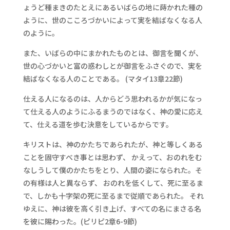
ょうど種まきのたとえにあるいばらの地に蒔かれた種の
ように、世のこころづかいによって実を結ばなくなる人
のように。
また、いばらの中にまかれたものとは、御言を聞くが、
世の心づかいと富の惑わしとが御言をふさぐので、実を
結ばなくなる人のことである。 (マタイ13章22節)
仕える人になるのは、人からどう思われるかが気になっ
て仕える人のようにふるまうのではなく、神の愛に応え
て、仕える道を歩む決意をしているからです。
キリストは、神のかたちであられたが、神と等しくある
ことを固守すべき事とは思わず、 かえって、おのれをむ
なしうして僕のかたちをとり、人間の姿になられた。そ
の有様は人と異ならず、 おのれを低くして、死に至るま
で、しかも十字架の死に至るまで従順であられた。 それ
ゆえに、神は彼を高く引き上げ、すべての名にまさる名
を彼に賜わった。(ピリピ2章6-9節)