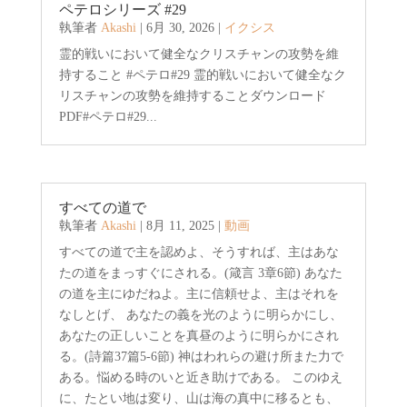
ペテロシリーズ #29
執筆者
Akashi
|
6月 30, 2026
|
イクシス
霊的戦いにおいて健全なクリスチャンの攻勢を維
持すること #ペテロ#29 霊的戦いにおいて健全なク
リスチャンの攻勢を維持することダウンロード
PDF#ペテロ#29...
すべての道で
執筆者
Akashi
|
8月 11, 2025
|
動画
すべての道で主を認めよ、そうすれば、主はあな
たの道をまっすぐにされる。(箴言 3章6節) あなた
の道を主にゆだねよ。主に信頼せよ、主はそれを
なしとげ、 あなたの義を光のように明らかにし、
あなたの正しいことを真昼のように明らかにされ
る。(詩篇37篇5-6節) 神はわれらの避け所また力で
ある。悩める時のいと近き助けである。 このゆえ
に、たとい地は変り、山は海の真中に移るとも、