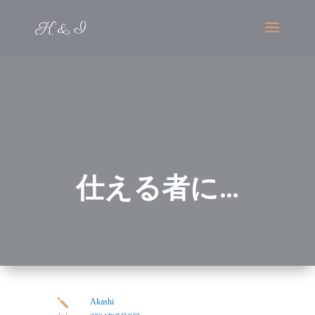
仕える者に…
Akashi
j