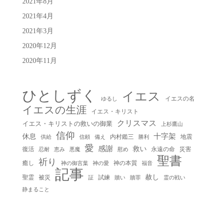
2021年8月
2021年4月
2021年3月
2020年12月
2020年11月
ひとしずく
イエス
イエスの名
ゆるし
イエスの生涯
イエス・キリスト
クリスマス
イエス・キリストの救いの御業
上杉鷹山
信仰
十字架
休息
内村鑑三
地震
供給
信頼
備え
勝利
愛
感謝
救い
復活
永遠の命
災害
慰め
忍耐
恵み
悪魔
聖書
祈り
癒し
神の本質
神の御言葉
福音
神の愛
記事
赦し
聖霊
被災
試練
贖い
贖罪
証
霊の戦い
静まること