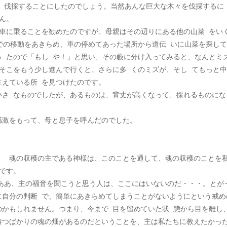
ん。
車に乗ることを勧めたのですが、母親はその辺りにある他の山菜 をい
での移動をあきらめ、車の停めてあった場所から道伝 いに山菜を探し
 たので「もし や！」と思い、その藪に分け入ってみると、なんとミ
そこをもう少し進んで行くと、さらに多 くのミズが、そし てもっと
生えている所 を見つけたのです。
小さ なものでしたが、あるものは、背丈が高くなって、採れるものにな
感激をもって、母と息子を呼んだのでした。
。　魂の収穫の主である神様は、このことを通して、魂の収穫のことを
です。
に自分の判断 で、簡単にあきらめてしまうことがないようにという戒め
かもしれません。つまり、今まで 目を留めていた状 態から目を離し
待つばかりの魂の畑があるのだということを、主は私たちに教えたかっ