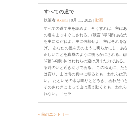
すべての道で
執筆者
Akashi
|
8月 11, 2025
|
動画
すべての道で主を認めよ、そうすれば、主は
の道をまっすぐにされる。(箴言 3章6節) あな
を主にゆだねよ。主に信頼せよ、主はそれを
げ、 あなたの義を光のように明らかにし、あ
正しいことを真昼のように明らかにされる。(
37篇5-6節) 神はわれらの避け所また力である
る時のいと近き助けである。 このゆえに、た
は変り、山は海の真中に移るとも、われらは
い。 たといその水は鳴りとどろき、あわだつ
そのさわぎによって山は震え動くとも、われ
れない。〔セラ...
« 前のエントリー