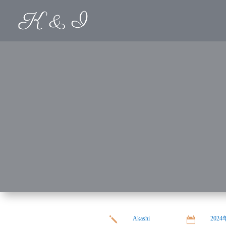
Akashi
202
j
