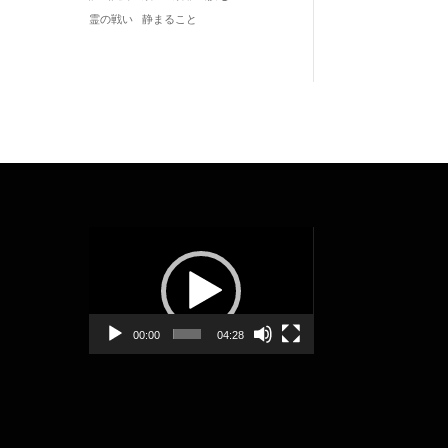
静まること
霊の戦い
動
画
プ
レ
ー
00:00
04:28
ヤ
ー