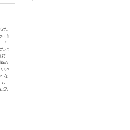
あなた
たの道
なしと
なたの
詩篇
。悩め
とい地
恐れな
とも、
らは恐