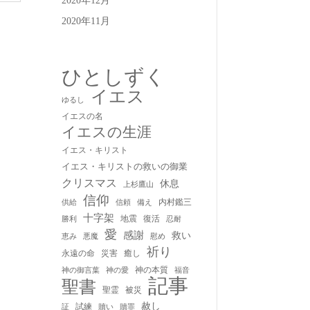
2020年12月
2020年11月
ひとしずく
イエス
ゆるし
イエスの名
イエスの生涯
イエス・キリスト
イエス・キリストの救いの御業
クリスマス
休息
上杉鷹山
信仰
内村鑑三
供給
信頼
備え
十字架
地震
復活
勝利
忍耐
愛
感謝
救い
慰め
恵み
悪魔
祈り
永遠の命
災害
癒し
神の本質
神の御言葉
福音
神の愛
記事
聖書
聖霊
被災
赦し
試練
贖い
贖罪
証