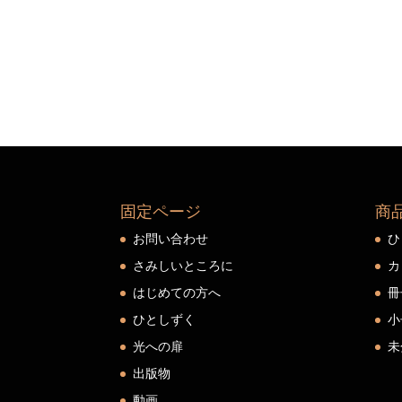
固定ページ
商
お問い合わせ
ひ
さみしいところに
カ
はじめての方へ
冊
ひとしずく
小
光への扉
未
出版物
動画