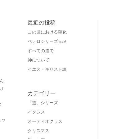
最近の投稿
この世における聖化
ペテロシリーズ #29
すべての道で
神について
イエス・キリスト論
ん
け
カテゴリー
「道」シリーズ
と
イクシス
入っ
オーディオクラス
クリスマス