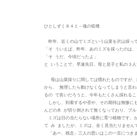
ひとしずく８４１－魂の収穫
　昨年、近くの山でミズという山菜を沢山採って
「そ ういえば、昨年、あのミズを採ったのは
「そ うだ、今頃だったよ」
と いうことで、早速先日、母と息子と私の３
　 母は山菜採りに関しては慣れたものですが
から、 無理したら動けなくなってしまうと言
るの で良いだろうと、今年もたくさん採れるこ
　しかし、到着するや否や、その期待は無惨にも
んどの木 が切り倒されて無くなっており、ブル
　ミズは日の当たらない場所に育つ植物です。
て み ましたが、ミズは、全く見当たりません
　「あー、残念」三人の思いはこの一言につきま