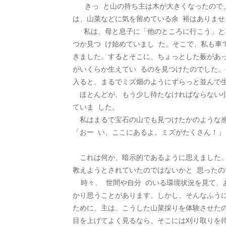
   きっ と山の持ち主は木が大きくなったので、伐採することにしたのでしょう。当然あんな巨大な木々を伐採するに
は、山菜などに気を留めている余 裕はありませ
　 私は、母と息子に「他のところに行こう」と
つか見つ け始めていまし た。そこで、私も車
きました。するとそこに、ちょっとした薮があっ
がいくらか生えてい るのを見つけたのでした。
入ると、まるでミズ畑のようにずらっと並んで
　ほとんどが、もう少し待たなければならない
ていま した。
　私はまるで宝石の山でも見つけたかのような
「おー い、ここにあるよ。ミズがたくさん！」
　これは何か、暗示的であるように思えました
教えようとされていたのではないかと 思ったの
  時々、 世間や自分 のいる環境状況を見て、ああ、主の福音を聞こうと思う人は、ここにはいないのだ・・・。とがっ
かり思うことがあります。しかし、そんなふう
ために、主は、こうした山菜採りを体験させたの
目を上げてよく見るなら、そこには刈り取りを