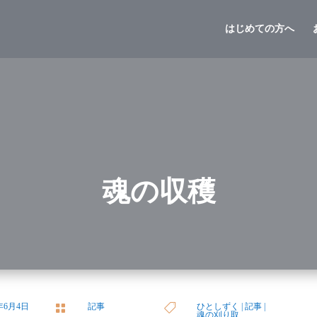
はじめての方へ
魂の収穫
4年6月4日
記事
ひとしずく
|
記事
|


魂の刈り取