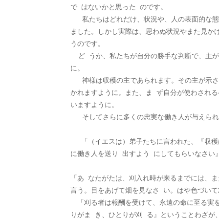
で はないかと思った のです。
   私たちはどれだけ、状況や、人の表面的な態度を見て、証しするのをあきらめてしまうことが あることかと考えて い
ました。しかし実際は、思わぬ状況やまた見か
うのです。 
  ど うか、私たちが自分の勝手な判断で、主が手を差し伸べたいと思われている魂の前を素通りすることありませんよう
に。 
   神様は収穫の主であられます。その主が示される刈り入れを待つばかりの収穫の畑を見い出せるよう、私たちの目が開
かれますように。また、ま ず自分が使わされ
いますように。
   そしてさらに多くの忠実な働き人が与えら
　 「（イエスは）弟子たちに言われた、『収
に働き人を送り 出すよう にしてもらいなさい』」
「あ なたがたは、刈入れ時が来るまでには、
言う。目をあげて畑を見なさ い。はや色づいて
　「刈る者は報酬を受けて、永遠の命に至る実
りがま き、ひとりが刈 る』ということわざが