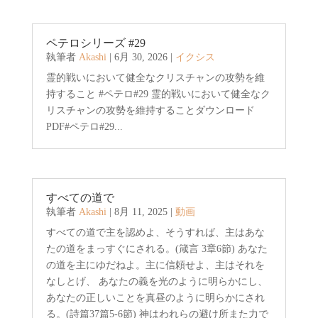
ペテロシリーズ #29
執筆者
Akashi
|
6月 30, 2026
|
イクシス
霊的戦いにおいて健全なクリスチャンの攻勢を維
持すること #ペテロ#29 霊的戦いにおいて健全なク
リスチャンの攻勢を維持することダウンロード
PDF#ペテロ#29...
すべての道で
執筆者
Akashi
|
8月 11, 2025
|
動画
すべての道で主を認めよ、そうすれば、主はあな
たの道をまっすぐにされる。(箴言 3章6節) あなた
の道を主にゆだねよ。主に信頼せよ、主はそれを
なしとげ、 あなたの義を光のように明らかにし、
あなたの正しいことを真昼のように明らかにされ
る。(詩篇37篇5-6節) 神はわれらの避け所また力で