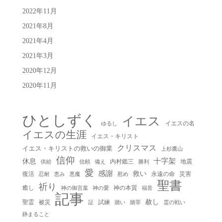
2022年11月
2021年8月
2021年4月
2021年3月
2020年12月
2020年11月
ひとしずく
イエス
イエスの名
ゆるし
イエスの生涯
イエス・キリスト
クリスマス
イエス・キリストの救いの御業
上杉鷹山
信仰
十字架
休息
内村鑑三
地震
供給
信頼
備え
勝利
愛
感謝
救い
復活
永遠の命
災害
慰め
忍耐
恵み
悪魔
聖書
祈り
癒し
神の本質
神の御言葉
福音
神の愛
記事
赦し
聖霊
被災
試練
贖い
贖罪
証
霊の戦い
静まること