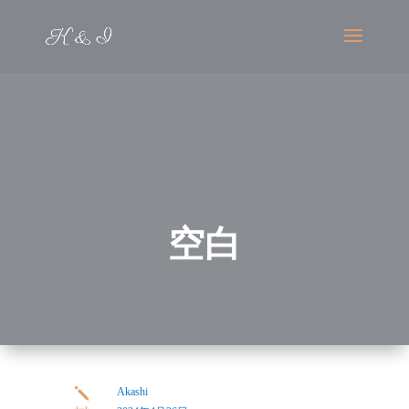
空白
Akashi
j