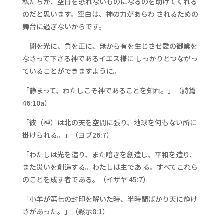
私たちが、空白を恐れないものになるのを助けてくれる
のだと思います。空白は、神の力があらわ されるための
舞台に過ぎないからです。
闇を光に、負を正に、無から有を生じさせ愛の御業を
なさって下さる神であるイエス様に しっかりとつながっ
ていることができますように。
「静まって、わたしこそ神であることを知れ。」（詩篇
46:10a）
「彼（神）は北の天を空間に張り、地球を何もない所に
掛けられる。」（ヨブ26:7）
「わたしは光を造り、また暗きを創造し、平和を造り、
また災いを創造する。わたしは主であ る。すべてこれら
のことを成す者である。（イザヤ 45:7）
「小羊が第七の封印を解いた時、半時間ばかり天に静け
さがあった。」（黙示8:1）