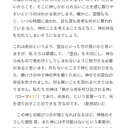
いからこそ、そこに神しかお られないことを感じ取りや
すいというのはわかる気がします。確かに、空間もな
く、いつも時間に追われ、目も耳も思考も何かに奪われ
ている なら、神のことを考えることなどなく、神の存在
を忘れてしまいそうになるでしょう。
これは余白というより、空白といった方が良いかと思い
ますが、私 たちは意識して、「空白」を大切にし、神な
らぬもので埋め尽くしてしまわないように努力する必要
があると思います。何もないところで神と の交わりをも
ち、静けさの中で神の声を聞くために。神がその空白の
存在を許されました。何も無いことを恐れるべきではあ
りません。私たち の神は「無から有を呼び出される神」
（ローマ
4:17
）であり、光あれ、という言葉一つで、光
を造り出すことのできる 方なのです。（創世記1:3）
この神との結びつきが強くなればなるほど、神様のそ
うした御性 質、また神には不可能はないという事実が、