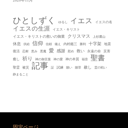
2020年11月
ひとしずく
イエス
イエスの名
ゆるし
イエスの生涯
イエス・キリスト
クリスマス
イエス・キリストの救いの御業
上杉鷹山
信仰
十字架
休息
内村鑑三
地震
供給
信頼
備え
勝利
愛
感謝
救い
復活
永遠の命
災害
慰め
忍耐
恵み
悪魔
聖書
祈り
癒し
神の本質
神の御言葉
福音
神の愛
記事
赦し
聖霊
被災
試練
贖い
贖罪
証
霊の戦い
静まること
固定ページ