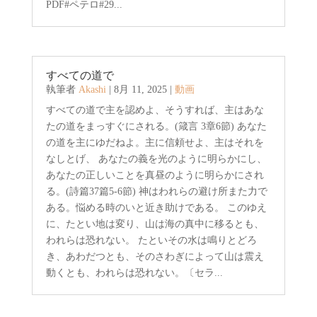
PDF#ペテロ#29...
すべての道で
執筆者
Akashi
|
8月 11, 2025
|
動画
すべての道で主を認めよ、そうすれば、主はあな
たの道をまっすぐにされる。(箴言 3章6節) あなた
の道を主にゆだねよ。主に信頼せよ、主はそれを
なしとげ、 あなたの義を光のように明らかにし、
あなたの正しいことを真昼のように明らかにされ
る。(詩篇37篇5-6節) 神はわれらの避け所また力で
ある。悩める時のいと近き助けである。 このゆえ
に、たとい地は変り、山は海の真中に移るとも、
われらは恐れない。 たといその水は鳴りとどろ
き、あわだつとも、そのさわぎによって山は震え
動くとも、われらは恐れない。〔セラ...