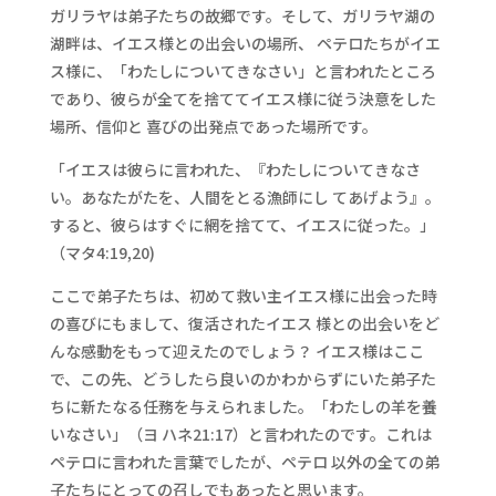
ガリラヤは弟子たちの故郷です。そして、ガリラヤ湖の
湖畔は、イエス様との出会いの場所、 ペテロたちがイエ
ス様に、「わたしについてきなさい」と言われたところ
であり、彼らが全てを捨ててイエス様に従う決意をした
場所、信仰と 喜びの出発点であった場所です。
「イエスは彼らに言われた、『わたしについてきなさ
い。あなたがたを、人間をとる漁師にし てあげよう』。
すると、彼らはすぐに網を捨てて、イエスに従った。」
（マタ4:19,20)
ここで弟子たちは、初めて救い主イエス様に出会った時
の喜びにもまして、復活されたイエス 様との出会いをど
んな感動をもって迎えたのでしょう？ イエス様はここ
で、この先、どうしたら良いのかわからずにいた弟子た
ちに新たなる任務を与えられました。「わたしの羊を養
いなさい」（ヨ ハネ21:17）と言われたのです。これは
ペテロに言われた言葉でしたが、ペテロ 以外の全ての弟
子たちにとっての召しでもあったと思います。