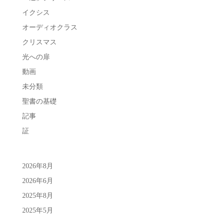
イクシス
オーディオクラス
クリスマス
光への扉
動画
未分類
聖書の基礎
記事
証
2026年8月
2026年6月
2025年8月
2025年5月