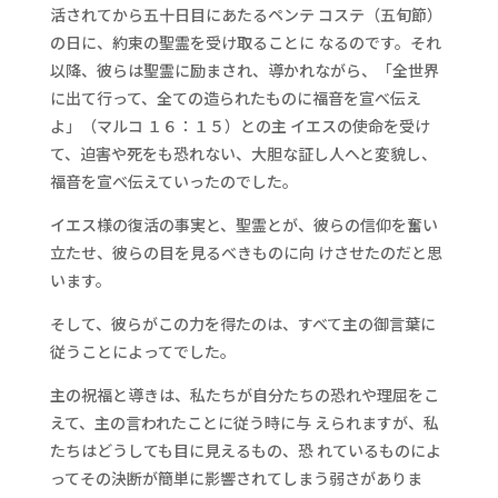
活されてから五十日目にあたるペンテ コステ（五旬節）
の日に、約束の聖霊を受け取ることに なるのです。それ
以降、彼らは聖霊に励まされ、導かれながら、「全世界
に出て行って、全ての造られたものに福音を宣べ伝え
よ」（マルコ １６：１５）との主 イエスの使命を受け
て、迫害や死をも恐れない、大胆な証し人へと変貌し、
福音を宣べ伝えていったのでした。
イエス様の復活の事実と、聖霊とが、彼らの信仰を奮い
立たせ、彼らの目を見るべきものに向 けさせたのだと思
います。
そして、彼らがこの力を得たのは、すべて主の御言葉に
従うことによってでした。
主の祝福と導きは、私たちが自分たちの恐れや理屈をこ
えて、主の言われたことに従う時に与 えられますが、私
たちはどうしても目に見えるもの、恐 れているものによ
ってその決断が簡単に影響されてしまう弱さがありま