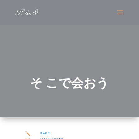
そ こで会おう
Akashi
j