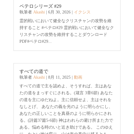
ペテロシリーズ #29
執筆者
Akashi
|
6月 30, 2026
|
イクシス
霊的戦いにおいて健全なクリスチャンの攻勢を維
持すること #ペテロ#29 霊的戦いにおいて健全なク
リスチャンの攻勢を維持することダウンロード
PDF#ペテロ#29...
すべての道で
執筆者
Akashi
|
8月 11, 2025
|
動画
すべての道で主を認めよ、そうすれば、主はあな
たの道をまっすぐにされる。(箴言 3章6節) あなた
の道を主にゆだねよ。主に信頼せよ、主はそれを
なしとげ、 あなたの義を光のように明らかにし、
あなたの正しいことを真昼のように明らかにされ
る。(詩篇37篇5-6節) 神はわれらの避け所また力で
ある。悩める時のいと近き助けである。 このゆえ