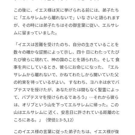
この後に、イエス様は天に挙げられる前には、弟子たち
に「エルサレムから離れないで」いな さいと語られます
が、その時には弟子たちはその御言葉に従い、エルサレ
ムに留まっていました。
「イエスは苦難を受けたのち、自分の生きていることを
数々の確かな証拠によって示し、四十 日にわたってたび
たび彼らに現れて、神の国のことを語られた。そして 食
事を共にしているとき、彼らにお命じになった、『エル
サレムから離れないで、かねてわたしから聞いていた父
の約束を待っているがよい。 すなわち、ヨハネは水でバ
プテスマを授けたが、あなたがたは間もなく聖霊によっ
て、バプテスマを授けられるであろう』…それから彼ら
は、オリブという山を下ってエルサレムに帰った。この
山はエルサレムに 近く、安息日に許されている距離のと
ころにある。」（使徒1:3-5,12）
このイエス様の言葉に従った弟子たちは、イエス様が復