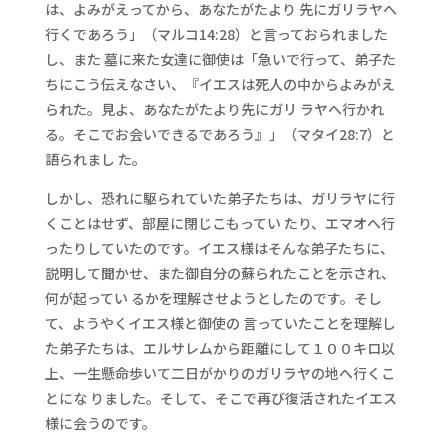
は、よみがえってから、あなたがたより 先にガリラヤへ
行くであろう」（マルコ14:28）と言っておられました
し、また 墓に来た女達に御使は「急いで行って、弟子た
ちにこう伝えなさい、『イエスは死人の中からよみがえ
られた。見よ、あなたがたより先にガリ ラヤへ行かれ
る。そこでお会いできるであろう』」（マタイ28:7）と
語られまし た。
しかし、恐れに駆られていた弟子たちは、ガリラヤに行
くことはせず、部屋に閉じこもってい たり、エマオへ行
ったりしていたのです。イエス様はそんな弟子たちに、
説明して聞かせ、また御自分の蘇られたことを示され、
何が起ってい るかを理解させようとしたのです。そし
て、ようやくイエス様と御使の 言っていたことを理解し
た弟子たちは、エルサレムから距離にして１００キロ以
上、一生懸命歩いて二日がかりのガリラヤの地へ行くこ
とにな りました。そして、そこで再び復活されたイエス
様に会うのです。