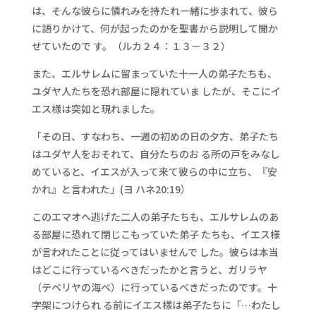
は、そんな彼らに憐れみを持たれ一緒に歩まれて、彼ら
に語りかけて、何が起ったのかを聖書から説明して聞か
せていたので す。（ルカ２４：１３－３２）
また、エルサレムに留まっていた十一人の弟子たちも、
ユダヤ人たちを恐れ部屋に隠れていま したが、そこにイ
エス様は突如と現れました。
「その日、すなわち、一週の初めの日の夕方、弟子たち
はユダヤ人をおそれて、自分たちのお る所の戸をみなし
めていると、イエスが入って来て彼らの中に立ち、『安
かれ』と言われた」(ヨ ハネ20:19）
このエマオへ逃げた二人の弟子たちも、エルサレムのあ
る部屋に恐れて閉じこもっていた弟子 たちも、イエス様
が言われたことに従ってはいませんで した。彼らは本当
はどこに行っているべきだったかと言うと、ガリラヤ
（テベリヤの海べ）に行っているべきだったのです。十
字架につけられ る前にイエス様は弟子たちに「…わたし