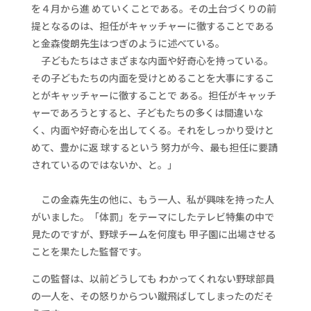
を４月から進 めていくことである。その土台づくりの前
提となるのは、担任がキャッチャーに徹することである
と金森俊朗先生はつぎのように述べている。
子どもたちはさまざまな内面や好奇心を持っている。
その子どもたちの内面を受けとめることを大事にするこ
とがキャッチャーに徹することで ある。担任がキャッチ
ャーであろうとすると、子どもたちの多くは間違いな
く、内面や好奇心を出してくる。それをしっかり受けと
めて、豊かに返 球するという 努力が今、最も担任に要請
されているのではないか、と。」
この金森先生の他に、もう一人、私が興味を持った人
がいました。「体罰」をテーマにしたテレビ特集の中で
見たのですが、野球チームを何度も 甲子園に出場させる
ことを果たした監督です。
この監督は、以前どうしても わかってくれない野球部員
の一人を、その怒りからつい蹴飛ばしてしまったのだそ