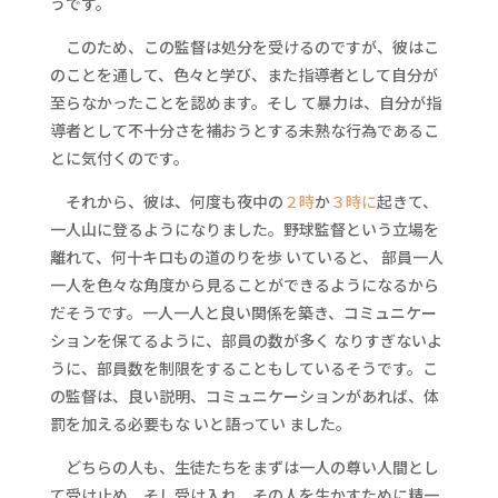
うです。
このため、この監督は処分を受けるのですが、彼はこ
のことを通して、色々と学び、また指導者として自分が
至らなかったことを認めます。そし て暴力は、自分が指
導者として不十分さを補おうとする未熟な行為であるこ
とに気付くのです。
それから、彼は、何度も夜中の
２時
か
３時に
起きて、
一人山に登るようになりました。野球監督という立場を
離れて、何十キロもの道のりを歩 いていると、 部員一人
一人を色々な角度から見ることができるようになるから
だそうです。一人一人と良い関係を築き、コミュニケー
ションを保てるように、部員の数が多く なりすぎないよ
うに、部員数を制限をすることもしているそうです。こ
の監督は、良い説明、コミュニケーションがあれば、体
罰を加える必要もな いと語ってい ました。
どちらの人も、生徒たちをまずは一人の尊い人間とし
て受け止め、そし受け入れ、その人を生かすために精一