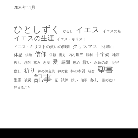
2020年11月
ひとしずく
イエス
イエスの名
ゆるし
イエスの生涯
イエス・キリスト
クリスマス
イエス・キリストの救いの御業
上杉鷹山
信仰
十字架
休息
内村鑑三
地震
供給
信頼
備え
勝利
愛
感謝
救い
復活
永遠の命
災害
慰め
忍耐
恵み
悪魔
聖書
祈り
癒し
神の本質
神の御言葉
福音
神の愛
記事
赦し
聖霊
被災
試練
贖い
贖罪
証
霊の戦い
静まること