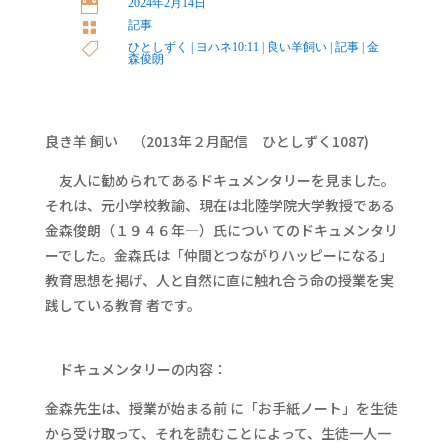
2024年2月14日

記事

ひとしずく
|
ヨハネ10:11
|
良い羊飼い
|
記事
|
金

森俊朗
良き羊 飼い （2013年２月配信 ひとしずく1087)
友人に勧められてあるドキュメンタリーを見ました。
それは、元小学校教諭、現在は北陸学院大学教授である
金森俊朗（１９４６年―）氏につい てのドキュメンタリ
ーでした。金森氏は「仲間とつながりハッピーになる」
教育思想を掲げ、人と自然に直に触れ合う命の授業を実
践している教育 者です。
ドキュメンタリーの内容：
金森先生は、授業が始まる前 に「お手紙ノート」を生徒
から受け取って、それを読むことによって、生徒一人一