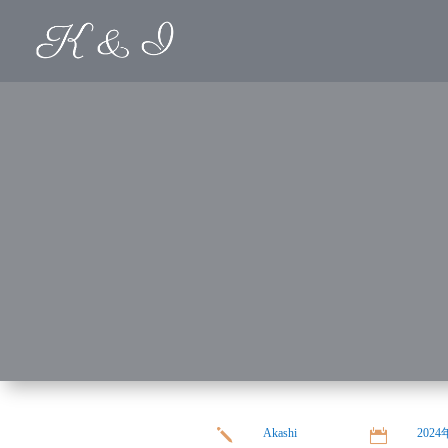
Akashi
202
j
