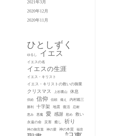
2021年3月
2020年12月
2020年11月
ひとしずく
イエス
ゆるし
イエスの名
イエスの生涯
イエス・キリスト
イエス・キリストの救いの御業
クリスマス
休息
上杉鷹山
信仰
内村鑑三
供給
信頼
備え
十字架
地震
復活
勝利
忍耐
愛
感謝
救い
慰め
恵み
悪魔
祈り
永遠の命
災害
癒し
神の本質
神の御言葉
福音
神の愛