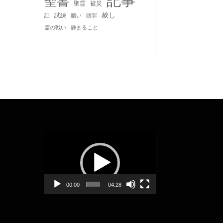
記事
聖書
聖霊
被災
赦し
試練
贖い
贖罪
証
静まること
霊の戦い
動
画
プ
レ
ー
00:00
04:28
ヤ
ー