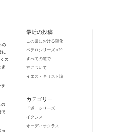
最近の投稿
この世における聖化
外の
ペテロシリーズ #29
震に
多くの
すべての道で
れま
神について
イエス・キリスト論
つま
カテゴリー
人の
「道」シリーズ
時で
イクシス
オーディオクラス
ちゃ