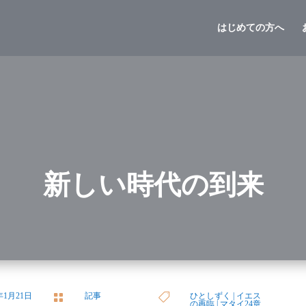
はじめての方へ
新しい時代の到来
4年1月21日
記事
ひとしずく
|
イエス


の再臨
|
マタイ24章