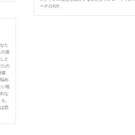
ペテロ#29...
あなた
たの道
なしと
なたの
詩篇
。悩め
とい地
恐れな
とも、
らは恐