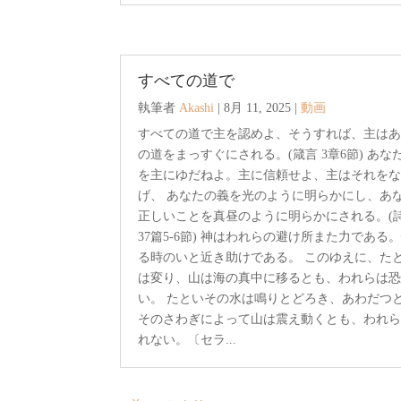
すべての道で
執筆者
Akashi
|
8月 11, 2025
|
動画
すべての道で主を認めよ、そうすれば、主は
の道をまっすぐにされる。(箴言 3章6節) あな
を主にゆだねよ。主に信頼せよ、主はそれを
げ、 あなたの義を光のように明らかにし、あ
正しいことを真昼のように明らかにされる。(
37篇5-6節) 神はわれらの避け所また力である
る時のいと近き助けである。 このゆえに、た
は変り、山は海の真中に移るとも、われらは
い。 たといその水は鳴りとどろき、あわだつ
そのさわぎによって山は震え動くとも、われ
れない。〔セラ...