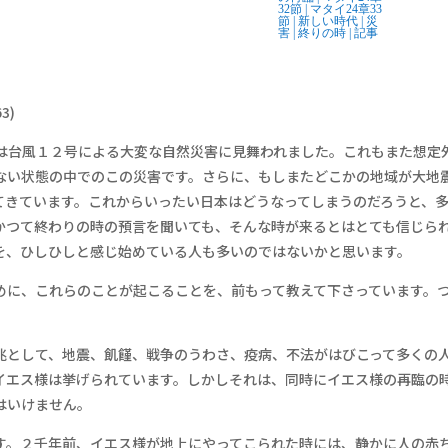
32節
|
マタイ24章33
節
|
新しい時代
|
災
害
|
終りの時
|
記事
3)
台風１２号による大変な自然災害に見舞われました。これもまた想定
ない状態の中でのこの災害です。さらに、もしまたどこかの地域が大地
てきています。これからいったい日本はどうなってしまうのだろうと、
かつて終わりの時の預言を聞いても、そんな時が来るとはとても信じら
を、ひしひしと感じ始めている人も多いのではないかと思います。
めに、これらのことが起こることを、前もって教えて下さっています。
として、地震、飢饉、戦争のうわさ、疫病、不法がはびこって多くの
イエス様は挙げられています。しかしそれは、同時にイエス様の再臨の
はいけません。
。２千年前、イエス様が地上にやってこられた時には、静かに人の赤