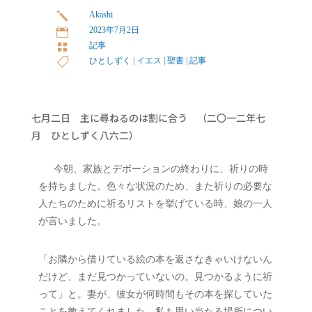
Akashi
j
2023年7月2日

記事

ひとしずく
|
イエス
|
聖書
|
記事

七月二日 主に尋ねるのは割に合う （二〇一二年七
月 ひとしずく八六二）
 　今朝、家族とデボーションの終わりに、祈りの時
を持ちました。色々な状況のため、また祈りの必要な
人たちのために祈るリストを挙げている時、娘の一人
が言いました。
「お隣から借りている絵の本を返さなきゃいけないん
だけど、まだ見つかっていないの。見つかるように祈
って」と。妻が、彼女が何時間もその本を探していた