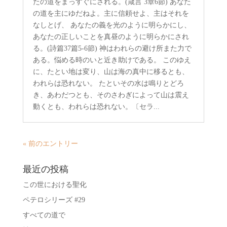
たの道をまっすぐにされる。(箴言 3章6節) あなた
の道を主にゆだねよ。主に信頼せよ、主はそれを
なしとげ、 あなたの義を光のように明らかにし、
あなたの正しいことを真昼のように明らかにされ
る。(詩篇37篇5-6節) 神はわれらの避け所また力で
ある。悩める時のいと近き助けである。 このゆえ
に、たとい地は変り、山は海の真中に移るとも、
われらは恐れない。 たといその水は鳴りとどろ
き、あわだつとも、そのさわぎによって山は震え
動くとも、われらは恐れない。〔セラ...
« 前のエントリー
最近の投稿
この世における聖化
ペテロシリーズ #29
すべての道で