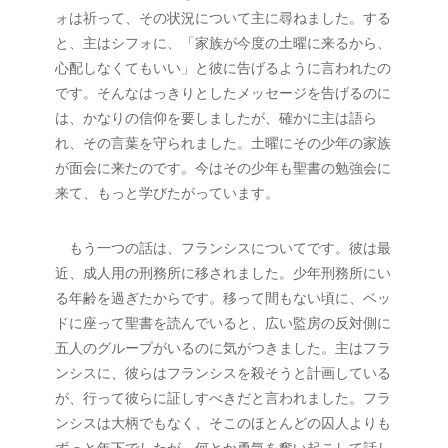
ォは祈って、その状況について主に尋ねました。する
と、主はシフォに、「家族が今度の土曜に来るから、
心配しなくてもいい」と彼に告げるように言われたの
です。そんなはっきりとしたメッセージを告げるのに
は、かなりの信仰を要しましたが、確かに主は語ら
れ、その言葉を守られました。土曜にその少年の家族
が面会に来たのです。今はその少年も聖書の勉強会に
来て、もっと学びたがっています。
　もう一つの話は、フランシスについてです。彼は最
近、成人用の刑務所に移されました。少年刑務所にい
る年齢を過ぎたからです。移って間もない頃に、ベッ
ドに座って聖書を読んでいると、広い監房の反対側に
五人のグループがいるのに気がつきました。主はフラ
ンシスに、彼らはフランシスを殺そうと計画している
が、行って彼らに証しすべきだと言われました。フラ
ンシスは大柄でもなく、そこのほとんどの囚人よりも