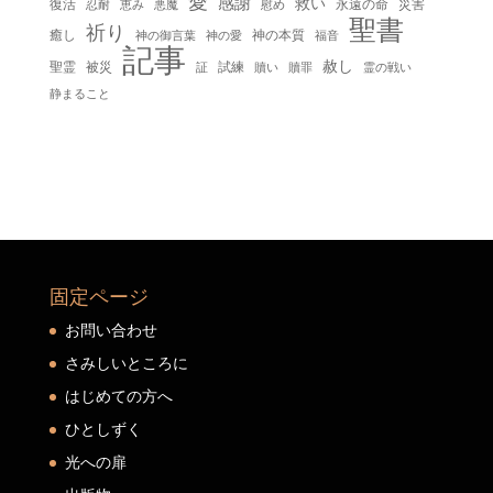
愛
感謝
救い
復活
永遠の命
災害
慰め
忍耐
恵み
悪魔
聖書
祈り
癒し
神の本質
神の御言葉
福音
神の愛
記事
赦し
聖霊
被災
試練
贖い
贖罪
証
霊の戦い
静まること
固定ページ
お問い合わせ
さみしいところに
はじめての方へ
ひとしずく
光への扉