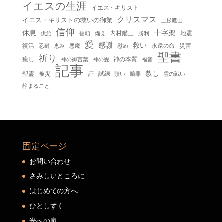
イエスの生涯
イエス・キリスト
クリスマス
イエス・キリストの救いの御業
上杉鷹山
信仰
十字架
休息
内村鑑三
地震
供給
信頼
備え
勝利
愛
感謝
救い
復活
永遠の命
災害
慰め
忍耐
恵み
悪魔
聖書
祈り
癒し
神の本質
神の御言葉
福音
神の愛
記事
赦し
聖霊
被災
試練
贖い
贖罪
証
霊の戦い
静まること
固定ページ
お問い合わせ
さみしいところに
はじめての方へ
ひとしずく
光への扉