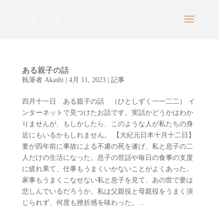
ある親子の話
執筆者
Akashi
|
4月 11, 2023
|
記事
四月十一日 ある親子の話 （ひとしずく一一二二） イ
ンターネットで見つけたお話です。実話かどうかはわか
りませんが、もしかしたら、このような人が私たちの身
近にもいるかもしれません。 【大紀元日本十月十二日】
妻が四年前に事故による不慮の死を遂げ、私と息子の二
人だけの生活になった。息子の世話や毎日の食事の支度
に疲れ果て、仕事もうまくいかないことがよくあった。
家事もうまくこなせない私と息子を見て、あの世で妻は
悲しんでいるだろうか。私は父親役と母親役をうまく演
じられず、何度も挫折感を味わった。...