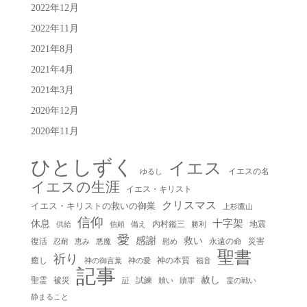
2022年12月
2022年11月
2021年8月
2021年4月
2021年3月
2020年12月
2020年11月
ひとしずく
イエス
イエスの名
ゆるし
イエスの生涯
イエス・キリスト
クリスマス
イエス・キリストの救いの御業
上杉鷹山
信仰
十字架
休息
内村鑑三
地震
供給
信頼
備え
勝利
愛
感謝
救い
復活
永遠の命
災害
慰め
忍耐
恵み
悪魔
聖書
祈り
癒し
神の本質
神の御言葉
福音
神の愛
記事
赦し
聖霊
被災
試練
贖い
贖罪
証
霊の戦い
静まること