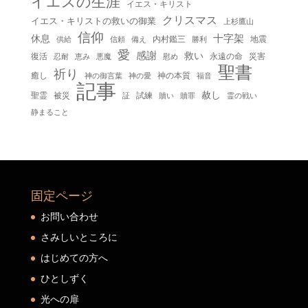
イエスの生涯
イエス・キリスト
クリスマス
イエス・キリストの救いの御業
上杉鷹山
信仰
十字架
休息
内村鑑三
地震
供給
信頼
備え
勝利
愛
感謝
救い
復活
永遠の命
災害
慰め
忍耐
恵み
悪魔
聖書
祈り
癒し
神の本質
神の御言葉
福音
神の愛
記事
赦し
聖霊
被災
試練
贖い
贖罪
証
霊の戦い
静まること
固定ページ
お問い合わせ
さみしいところに
はじめての方へ
ひとしずく
光への扉