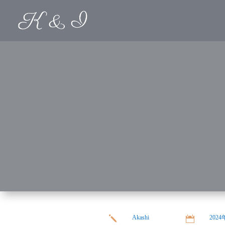
Akashi
202
j
