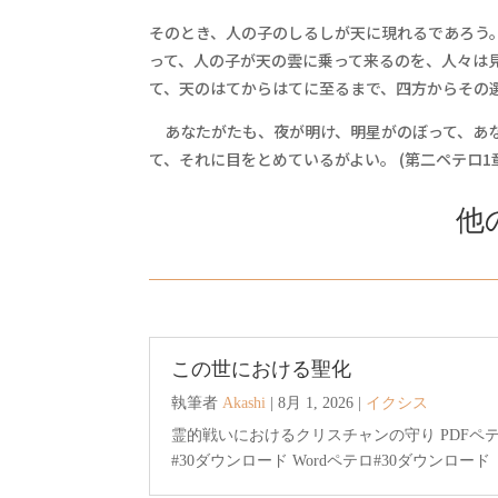
そのとき、人の子のしるしが天に現れるであろう
って、人の子が天の雲に乗って来るのを、人々は
て、天のはてからはてに至るまで、四方からその選民を
あなたがたも、夜が明け、明星がのぼって、あな
て、それに目をとめているがよい。 (第二ペテロ1章
他
この世における聖化
執筆者
Akashi
|
8月 1, 2026
|
イクシス
霊的戦いにおけるクリスチャンの守り PDFペ
#30ダウンロード Wordペテロ#30ダウンロード