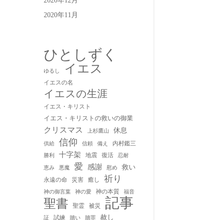
2020年12月
2020年11月
ひとしずく
イエス
ゆるし
イエスの名
イエスの生涯
イエス・キリスト
イエス・キリストの救いの御業
クリスマス
休息
上杉鷹山
信仰
内村鑑三
供給
信頼
備え
十字架
地震
復活
勝利
忍耐
愛
感謝
救い
慰め
恵み
悪魔
祈り
永遠の命
災害
癒し
神の本質
神の御言葉
福音
神の愛
記事
聖書
聖霊
被災
赦し
試練
贖い
贖罪
証