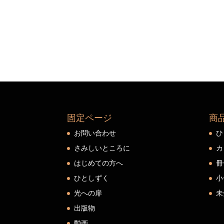
固定ページ
商
お問い合わせ
ひ
さみしいところに
カ
はじめての方へ
冊
ひとしずく
小
光への扉
未
出版物
動画