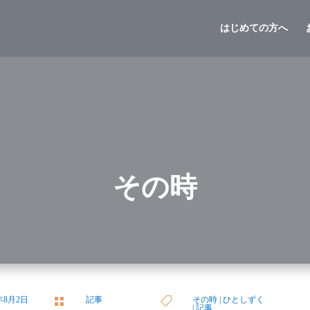
はじめての方へ
その時
4年8月2日
記事
その時
|
ひとしずく


|
記事