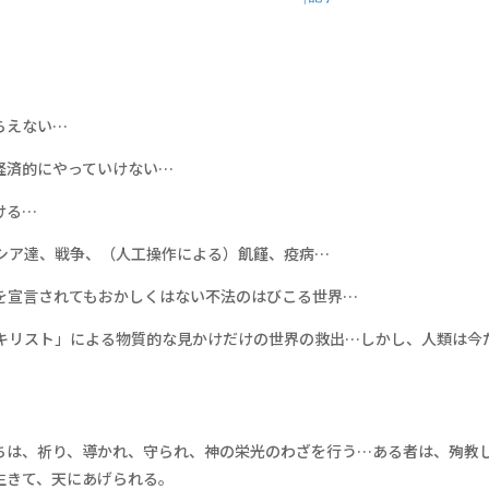
らえない…
経済的にやっていけない…
ける…
シア達、戦争、（人工操作による）飢饉、疫病…
を宣言されてもおかしくはない不法のはびこる世界…
キリスト」による物質的な見かけだけの世界の救出…しかし、人類は今
ちは、祈り、導かれ、守られ、神の栄光のわざを行う…ある者は、殉教
生きて、天にあげられる。