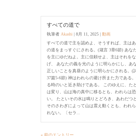
すべての道で
執筆者
Akashi
|
8月 11, 2025
|
動画
すべての道で主を認めよ、そうすれば、主は
の道をまっすぐにされる。(箴言 3章6節) あな
を主にゆだねよ。主に信頼せよ、主はそれを
げ、 あなたの義を光のように明らかにし、あ
正しいことを真昼のように明らかにされる。(
37篇5-6節) 神はわれらの避け所また力である
る時のいと近き助けである。 このゆえに、た
は変り、山は海の真中に移るとも、われらは
い。 たといその水は鳴りとどろき、あわだつ
そのさわぎによって山は震え動くとも、われ
れない。〔セラ...
« 前のエントリー