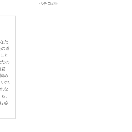
ペテロ#29...
あなた
たの道
なしと
なたの
詩篇
。悩め
とい地
恐れな
とも、
らは恐