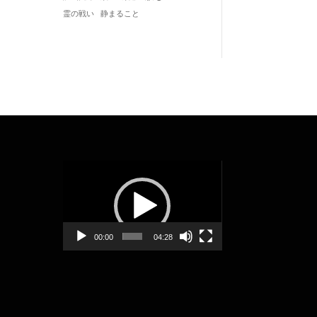
静まること
霊の戦い
動
画
プ
レ
ー
00:00
04:28
ヤ
ー